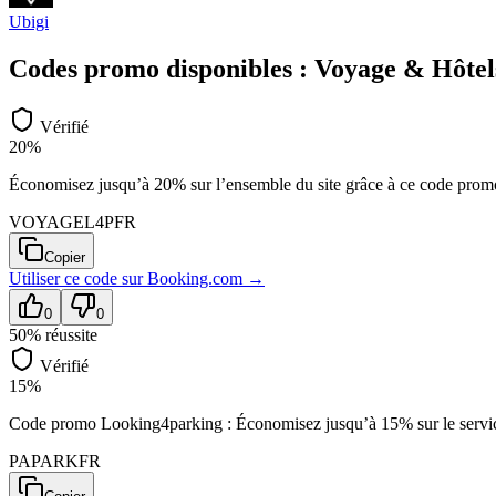
Ubigi
Codes promo disponibles :
Voyage & Hôtel
Vérifié
20%
Économisez jusqu’à 20% sur l’ensemble du site grâce à ce code pro
VOYAGEL4PFR
Copier
Utiliser ce code sur
Booking.com
→
0
0
50
% réussite
Vérifié
15%
Code promo Looking4parking : Économisez jusqu’à 15% sur le servi
PAPARKFR