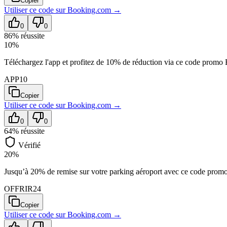
Copier
Utiliser ce code sur
Booking.com
→
0
0
86
% réussite
10%
Téléchargez l'app et profitez de 10% de réduction via ce code promo
APP10
Copier
Utiliser ce code sur
Booking.com
→
0
0
64
% réussite
Vérifié
20%
Jusqu’à 20% de remise sur votre parking aéroport avec ce code pro
OFFRIR24
Copier
Utiliser ce code sur
Booking.com
→