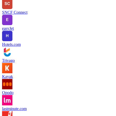
SNCF Connect
easyJet
Hotels.com
Trivago
Kayak
Opodo
lastminute.com