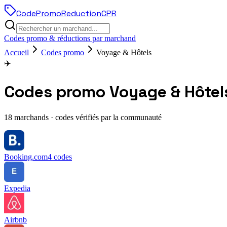
Code
Promo
Reduction
CPR
Codes promo & réductions par marchand
Accueil
Codes promo
Voyage & Hôtels
✈️
Codes promo
Voyage & Hôtel
18
marchands · codes vérifiés par la communauté
Booking.com
4
codes
Expedia
Airbnb