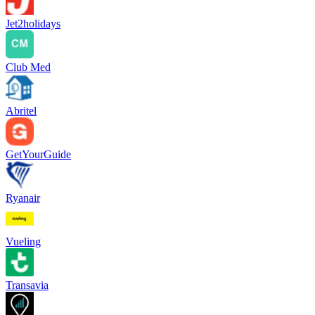
Jet2holidays
Club Med
Abritel
GetYourGuide
Ryanair
Vueling
Transavia