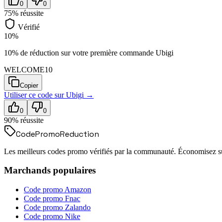
0
0
75
% réussite
Vérifié
10%
10% de réduction sur votre première commande Ubigi
WELCOME10
Copier
Utiliser ce code sur
Ubigi
→
0
0
90
% réussite
Code
Promo
Reduction
Les meilleurs codes promo vérifiés par la communauté. Économisez sur
Marchands populaires
Code promo
Amazon
Code promo
Fnac
Code promo
Zalando
Code promo
Nike