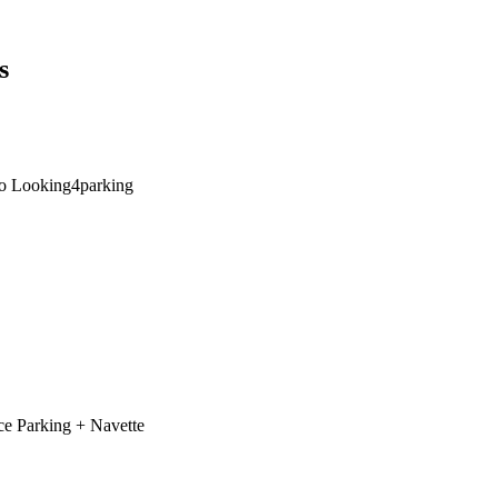
s
mo Looking4parking
ce Parking + Navette