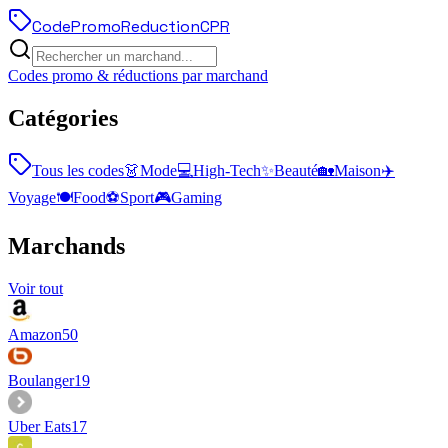
Code
Promo
Reduction
CPR
Codes promo & réductions par marchand
Catégories
Tous les codes
👗
Mode
💻
High-Tech
✨
Beauté
🏡
Maison
✈️
Voyage
🍽️
Food
⚽
Sport
🎮
Gaming
Marchands
Voir tout
Amazon
50
Boulanger
19
Uber Eats
17