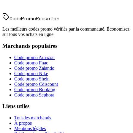
Code
Promo
Reduction
Les meilleurs codes promo vérifiés par la communauté. Économisez
sur tous vos achats en ligne.
Marchands populaires
Code promo
Amazon
Code promo
Fnac
Code promo
Zalando
Code promo
Nike
Code promo
Shein
Code promo
Cdiscount
Code promo
Booking
Code promo
Sephora
Liens utiles
Tous les marchands
À propos
Mentions légales