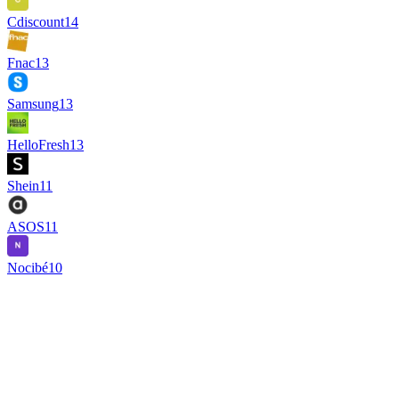
Cdiscount
14
Fnac
13
Samsung
13
HelloFresh
13
Shein
11
ASOS
11
Nocibé
10