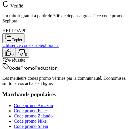
Vérifié
Un miroir gratuit à partir de 50€ de dépense grâce à ce code promo
Sephora
HELLOAPP
Copier
Utiliser ce code sur
Sephora
→
0
0
72
% réussite
Code
Promo
Reduction
Les meilleurs codes promo vérifiés par la communauté. Économisez
sur tous vos achats en ligne.
Marchands populaires
Code promo
Amazon
Code promo
Fnac
Code promo
Zalando
Code promo
Nike
Code promo
Shein