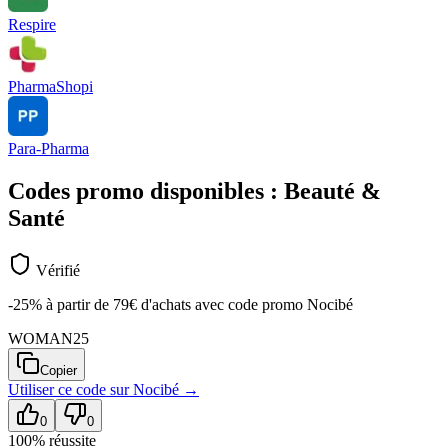
Respire
PharmaShopi
Para-Pharma
Codes promo disponibles :
Beauté &
Santé
Vérifié
-25% à partir de 79€ d'achats avec code promo Nocibé
WOMAN25
Copier
Utiliser ce code sur
Nocibé
→
0
0
100
% réussite