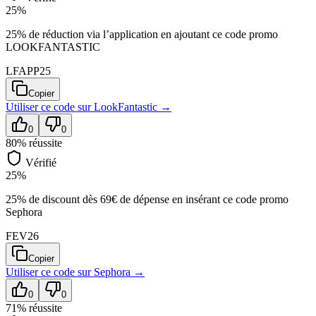
25%
25% de réduction via l’application en ajoutant ce code promo
LOOKFANTASTIC
LFAPP25
Copier
Utiliser ce code sur
LookFantastic
→
0
0
80
% réussite
Vérifié
25%
25% de discount dès 69€ de dépense en insérant ce code promo
Sephora
FEV26
Copier
Utiliser ce code sur
Sephora
→
0
0
71
% réussite