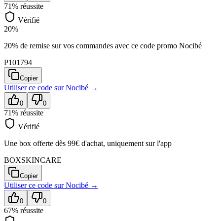
71
% réussite
Vérifié
20%
20% de remise sur vos commandes avec ce code promo Nocibé
P101794
Copier
Utiliser ce code sur
Nocibé
→
0
0
71
% réussite
Vérifié
Une box offerte dès 99€ d'achat, uniquement sur l'app
BOXSKINCARE
Copier
Utiliser ce code sur
Nocibé
→
0
0
67
% réussite