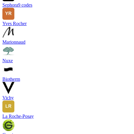
Sephora
9
codes
Yves Rocher
Marionnaud
Nuxe
Biotherm
Vichy
La Roche-Posay