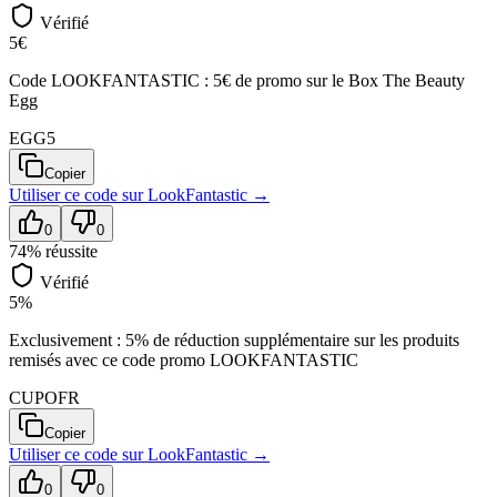
Vérifié
5€
Code LOOKFANTASTIC : 5€ de promo sur le Box The Beauty
Egg
EGG5
Copier
Utiliser ce code sur
LookFantastic
→
0
0
74
% réussite
Vérifié
5%
Exclusivement : 5% de réduction supplémentaire sur les produits
remisés avec ce code promo LOOKFANTASTIC
CUPOFR
Copier
Utiliser ce code sur
LookFantastic
→
0
0