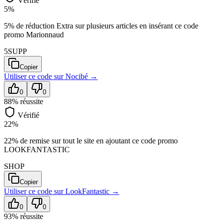
Vérifié
5%
5% de réduction Extra sur plusieurs articles en insérant ce code
promo Marionnaud
5SUPP
Copier
Utiliser ce code sur
Nocibé
→
0
0
88
% réussite
Vérifié
22%
22% de remise sur tout le site en ajoutant ce code promo
LOOKFANTASTIC
SHOP
Copier
Utiliser ce code sur
LookFantastic
→
0
0
93
% réussite