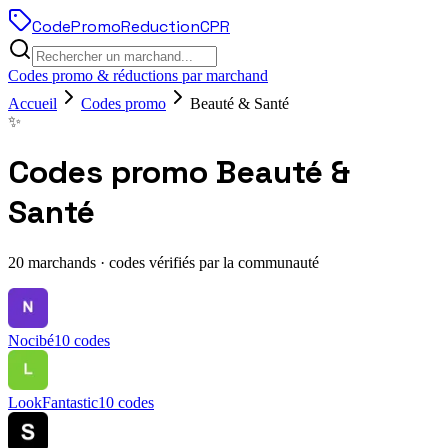
Code
Promo
Reduction
CPR
Codes promo & réductions par marchand
Accueil
Codes promo
Beauté & Santé
✨
Codes promo
Beauté &
Santé
20
marchands · codes vérifiés par la communauté
Nocibé
10
codes
LookFantastic
10
codes