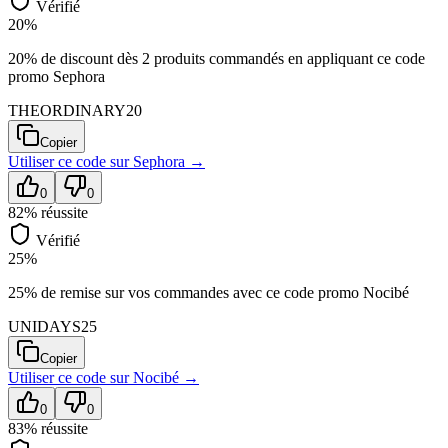
Vérifié
20%
20% de discount dès 2 produits commandés en appliquant ce code
promo Sephora
THEORDINARY20
Copier
Utiliser ce code sur
Sephora
→
0
0
82
% réussite
Vérifié
25%
25% de remise sur vos commandes avec ce code promo Nocibé
UNIDAYS25
Copier
Utiliser ce code sur
Nocibé
→
0
0
83
% réussite