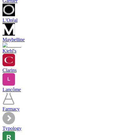
Garnier
L'Oréal
Maybelline
Kiehl's
Clarins
Lancôme
Farmacy
Typology