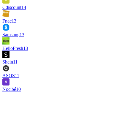
Cdiscount
14
Fnac
13
Samsung
13
HelloFresh
13
Shein
11
ASOS
11
Nocibé
10