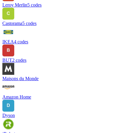
Leroy Merlin
5
codes
Castorama
5
codes
IKEA
4
codes
BUT
2
codes
Maisons du Monde
Amazon Home
Dyson