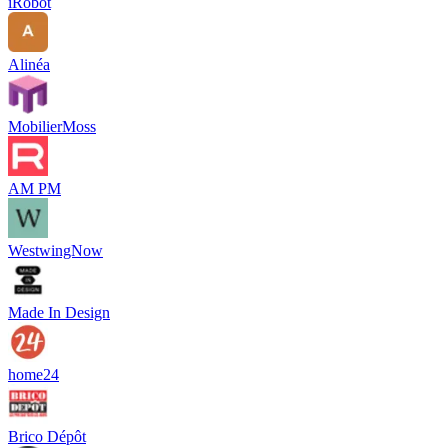
iRobot
Alinéa
MobilierMoss
AM PM
WestwingNow
Made In Design
home24
Brico Dépôt