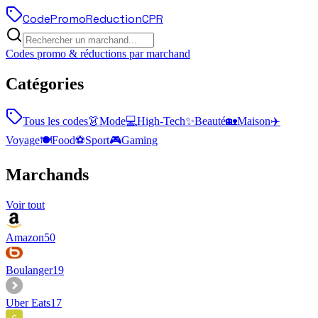
Code
Promo
Reduction
CPR
Codes promo & réductions par marchand
Catégories
Tous les codes
👗
Mode
💻
High-Tech
✨
Beauté
🏡
Maison
✈️
Voyage
🍽️
Food
⚽
Sport
🎮
Gaming
Marchands
Voir tout
Amazon
50
Boulanger
19
Uber Eats
17