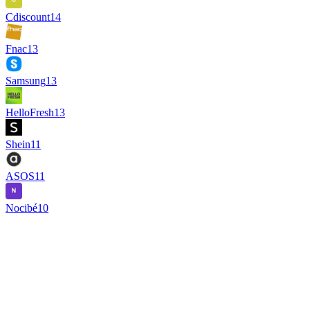
Cdiscount
14
Fnac
13
Samsung
13
HelloFresh
13
Shein
11
ASOS
11
Nocibé
10