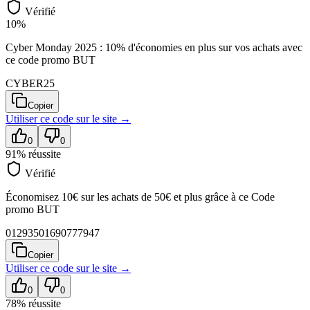
Vérifié
10%
Cyber Monday 2025 : 10% d'économies en plus sur vos achats avec
ce code promo BUT
CYBER25
Copier
Utiliser ce code sur
le site
→
0
0
91
% réussite
Vérifié
Économisez 10€ sur les achats de 50€ et plus grâce à ce Code
promo BUT
01293501690777947
Copier
Utiliser ce code sur
le site
→
0
0
78
% réussite