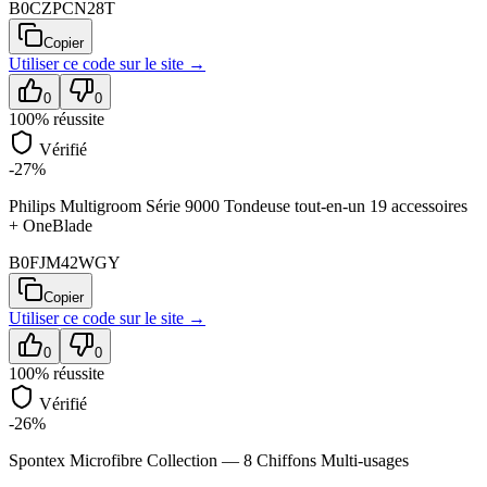
B0CZPCN28T
Copier
Utiliser ce code sur
le site
→
0
0
100
% réussite
Vérifié
-27%
Philips Multigroom Série 9000 Tondeuse tout-en-un 19 accessoires
+ OneBlade
B0FJM42WGY
Copier
Utiliser ce code sur
le site
→
0
0
100
% réussite
Vérifié
-26%
Spontex Microfibre Collection — 8 Chiffons Multi-usages