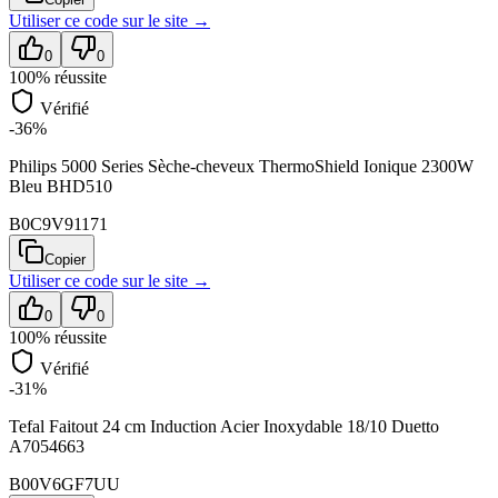
Utiliser ce code sur
le site
→
0
0
100
% réussite
Vérifié
-36%
Philips 5000 Series Sèche-cheveux ThermoShield Ionique 2300W
Bleu BHD510
B0C9V91171
Copier
Utiliser ce code sur
le site
→
0
0
100
% réussite
Vérifié
-31%
Tefal Faitout 24 cm Induction Acier Inoxydable 18/10 Duetto
A7054663
B00V6GF7UU