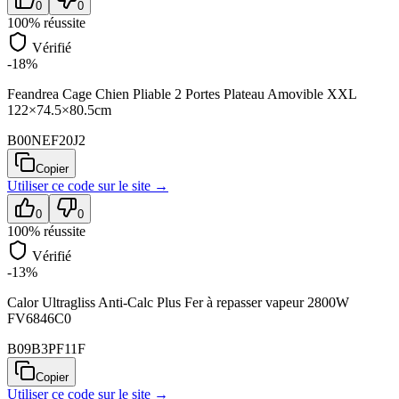
0
0
100
% réussite
Vérifié
-18%
Feandrea Cage Chien Pliable 2 Portes Plateau Amovible XXL
122×74.5×80.5cm
B00NEF20J2
Copier
Utiliser ce code sur
le site
→
0
0
100
% réussite
Vérifié
-13%
Calor Ultragliss Anti-Calc Plus Fer à repasser vapeur 2800W
FV6846C0
B09B3PF11F
Copier
Utiliser ce code sur
le site
→