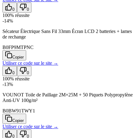
0
0
100
% réussite
-14%
Sécateur Électrique Sans Fil 33mm Écran LCD 2 batteries + lames
de rechange
B0FP9MTPNC
Copier
Utiliser ce code sur
le site
→
0
0
100
% réussite
-13%
VOUNOT Toile de Paillage 2M×25M + 50 Piquets Polypropylène
Anti-UV 100g/m²
B0BW91TWY1
Copier
Utiliser ce code sur
le site
→
0
0