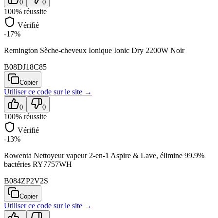
0
0
100
% réussite
Vérifié
-17%
Remington Sèche-cheveux Ionique Ionic Dry 2200W Noir
B08DJ18C85
Copier
Utiliser ce code sur
le site
→
0
0
100
% réussite
Vérifié
-13%
Rowenta Nettoyeur vapeur 2-en-1 Aspire & Lave, élimine 99.9%
bactéries RY7757WH
B084ZP2V2S
Copier
Utiliser ce code sur
le site
→