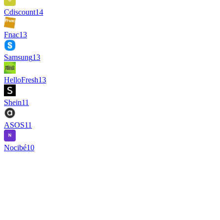
Cdiscount
14
Fnac
13
Samsung
13
HelloFresh
13
Shein
11
ASOS
11
Nocibé
10