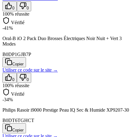
0
0
100
% réussite
Vérifié
-41%
Oral-B iO 2 Pack Duo Brosses Électriques Noir Nuit + Vert 3
Modes
B0DP1GJB7P
Copier
Utiliser ce code sur
le site
→
0
0
100
% réussite
Vérifié
-34%
Philips Rasoir i9000 Prestige Peau IQ Sec & Humide XP9207-30
B0DT6TGHCT
Copier
Utiliser ce code sur
le site
→