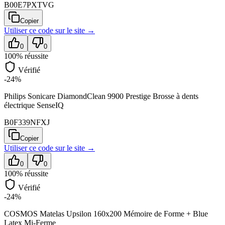
B00E7PXTVG
Copier
Utiliser ce code sur
le site
→
0
0
100
% réussite
Vérifié
-24%
Philips Sonicare DiamondClean 9900 Prestige Brosse à dents
électrique SenseIQ
B0F339NFXJ
Copier
Utiliser ce code sur
le site
→
0
0
100
% réussite
Vérifié
-24%
COSMOS Matelas Upsilon 160x200 Mémoire de Forme + Blue
Latex Mi-Ferme