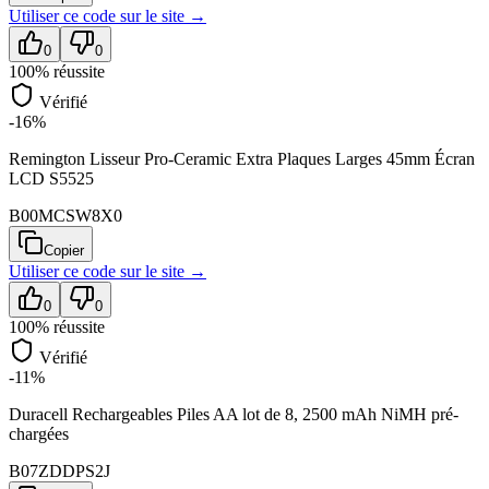
Utiliser ce code sur
le site
→
0
0
100
% réussite
Vérifié
-16%
Remington Lisseur Pro-Ceramic Extra Plaques Larges 45mm Écran
LCD S5525
B00MCSW8X0
Copier
Utiliser ce code sur
le site
→
0
0
100
% réussite
Vérifié
-11%
Duracell Rechargeables Piles AA lot de 8, 2500 mAh NiMH pré-
chargées
B07ZDDPS2J