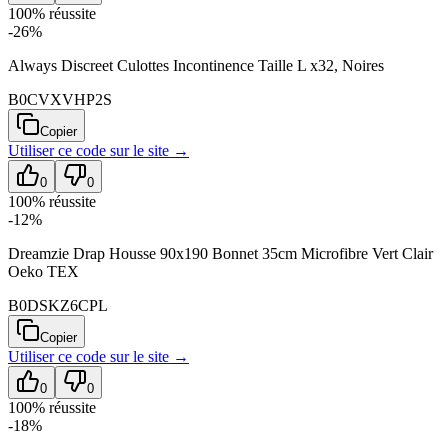
100
% réussite
-26%
Always Discreet Culottes Incontinence Taille L x32, Noires
B0CVXVHP2S
Copier
Utiliser ce code sur
le site
→
0
0
100
% réussite
-12%
Dreamzie Drap Housse 90x190 Bonnet 35cm Microfibre Vert Clair
Oeko TEX
B0DSKZ6CPL
Copier
Utiliser ce code sur
le site
→
0
0
100
% réussite
-18%