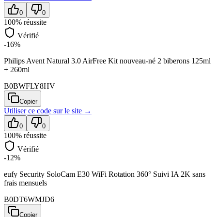
0
0
100
% réussite
Vérifié
-16%
Philips Avent Natural 3.0 AirFree Kit nouveau-né 2 biberons 125ml
+ 260ml
B0BWFLY8HV
Copier
Utiliser ce code sur
le site
→
0
0
100
% réussite
Vérifié
-12%
eufy Security SoloCam E30 WiFi Rotation 360° Suivi IA 2K sans
frais mensuels
B0DT6WMJD6
Copier