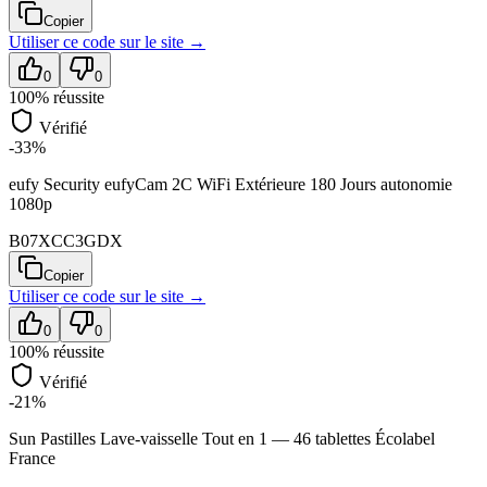
Copier
Utiliser ce code sur
le site
→
0
0
100
% réussite
Vérifié
-33%
eufy Security eufyCam 2C WiFi Extérieure 180 Jours autonomie
1080p
B07XCC3GDX
Copier
Utiliser ce code sur
le site
→
0
0
100
% réussite
Vérifié
-21%
Sun Pastilles Lave-vaisselle Tout en 1 — 46 tablettes Écolabel
France