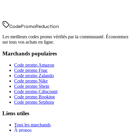
Code
Promo
Reduction
Les meilleurs codes promo vérifiés par la communauté. Économisez
sur tous vos achats en ligne.
Marchands populaires
Code promo
Amazon
Code promo
Fnac
Code promo
Zalando
Code promo
Nike
Code promo
Shein
Code promo
Cdiscount
Code promo
Booking
Code promo
Sephora
Liens utiles
Tous les marchands
À propos