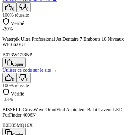
0
0
100
% réussite
Vérifié
-30%
Waterpik Ultra Professional Jet Dentaire 7 Embouts 10 Niveaux
WP-662EU
B073WG78NP
Copier
Utiliser ce code sur
le site
→
0
0
100
% réussite
Vérifié
-33%
BISSELL CrossWave OmniFind Aspirateur Balai Laveur LED
FurFinder 4006N
B0D35MQ16X
Copier