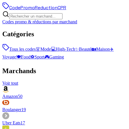
Code
Promo
Reduction
CPR
Codes promo & réductions par marchand
Catégories
Tous les codes
👗
Mode
💻
High-Tech
✨
Beauté
🏡
Maison
✈️
Voyage
🍽️
Food
⚽
Sport
🎮
Gaming
Marchands
Voir tout
Amazon
50
Boulanger
19
Uber Eats
17