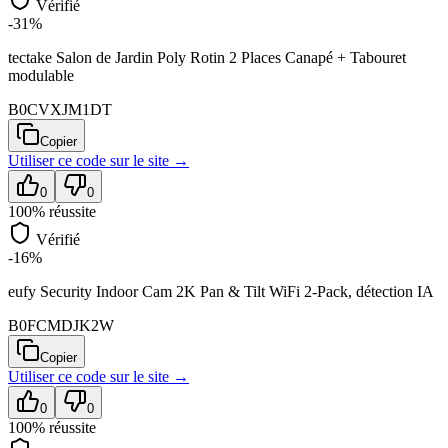
Vérifié
-31%
tectake Salon de Jardin Poly Rotin 2 Places Canapé + Tabouret
modulable
B0CVXJM1DT
Copier
Utiliser ce code sur
le site
→
0
0
100
% réussite
Vérifié
-16%
eufy Security Indoor Cam 2K Pan & Tilt WiFi 2-Pack, détection IA
B0FCMDJK2W
Copier
Utiliser ce code sur
le site
→
0
0
100
% réussite