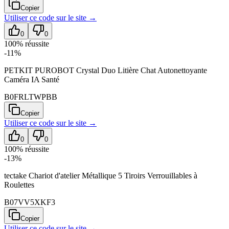
Copier
Utiliser ce code sur
le site
→
0
0
100
% réussite
-11%
PETKIT PUROBOT Crystal Duo Litière Chat Autonettoyante
Caméra IA Santé
B0FRLTWPBB
Copier
Utiliser ce code sur
le site
→
0
0
100
% réussite
-13%
tectake Chariot d'atelier Métallique 5 Tiroirs Verrouillables à
Roulettes
B07VV5XKF3
Copier
Utiliser ce code sur
le site
→