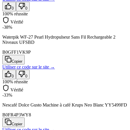
0
0
100
% réussite
Vérifié
-38%
Waterpik WF-27 Pearl Hydropulseur Sans Fil Rechargeable 2
Niveaux UFSBD
B0GFF1VK9P
Copier
Utiliser ce code sur
le site
→
0
0
100
% réussite
Vérifié
-33%
Nescafé Dolce Gusto Machine à café Krups Neo Blanc YY5499FD
B0FR4P3WY8
Copier
Utiliser ce code sur
le site
→