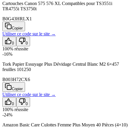
Cartouches Canon 575 576 XL Compatibles pour TS3551i
TR4755i TS3750i
B0G43HRLX1
Copier
Utiliser ce code sur
le site
→
0
0
100
% réussite
-16%
Tork Papier Essuyage Plus Dévidage Central Blanc M2 6×457
feuilles 101250
B003H72CX6
Copier
Utiliser ce code sur
le site
→
0
0
100
% réussite
-24%
Amazon Basic Care Culottes Femme Plus Moyen 40 Pièces (4×10)