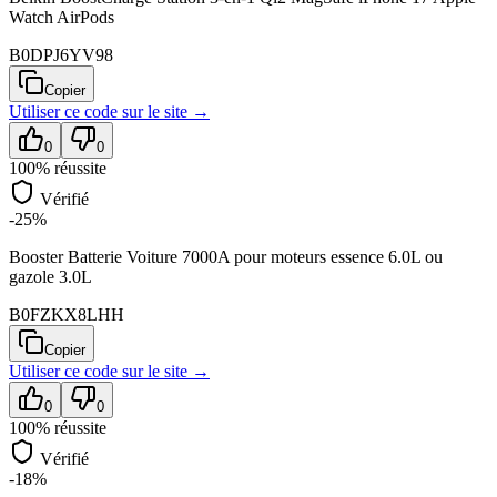
Watch AirPods
B0DPJ6YV98
Copier
Utiliser ce code sur
le site
→
0
0
100
% réussite
Vérifié
-25%
Booster Batterie Voiture 7000A pour moteurs essence 6.0L ou
gazole 3.0L
B0FZKX8LHH
Copier
Utiliser ce code sur
le site
→
0
0
100
% réussite
Vérifié
-18%