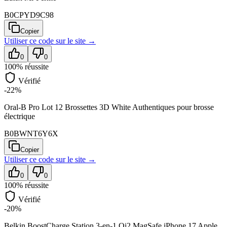
B0CPYD9C98
Copier
Utiliser ce code sur
le site
→
0
0
100
% réussite
Vérifié
-22%
Oral-B Pro Lot 12 Brossettes 3D White Authentiques pour brosse
électrique
B0BWNT6Y6X
Copier
Utiliser ce code sur
le site
→
0
0
100
% réussite
Vérifié
-20%
Belkin BoostCharge Station 3-en-1 Qi2 MagSafe iPhone 17 Apple