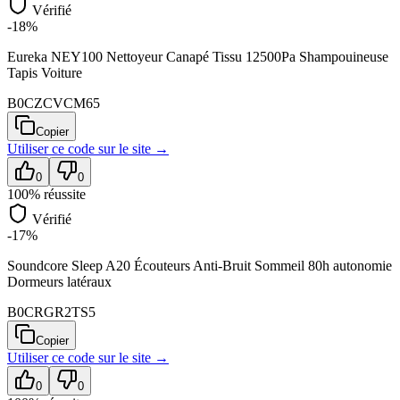
Vérifié
-18%
Eureka NEY100 Nettoyeur Canapé Tissu 12500Pa Shampouineuse
Tapis Voiture
B0CZCVCM65
Copier
Utiliser ce code sur
le site
→
0
0
100
% réussite
Vérifié
-17%
Soundcore Sleep A20 Écouteurs Anti-Bruit Sommeil 80h autonomie
Dormeurs latéraux
B0CRGR2TS5
Copier
Utiliser ce code sur
le site
→
0
0