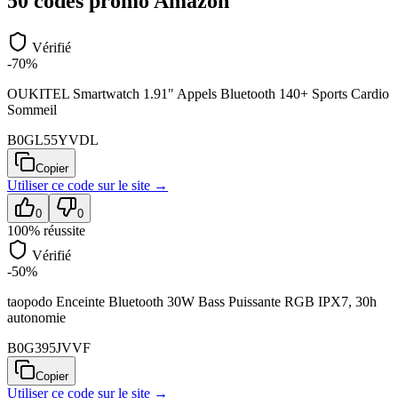
50
code
s
promo
Amazon
Vérifié
-70%
OUKITEL Smartwatch 1.91" Appels Bluetooth 140+ Sports Cardio
Sommeil
B0GL55YVDL
Copier
Utiliser ce code sur
le site
→
0
0
100
% réussite
Vérifié
-50%
taopodo Enceinte Bluetooth 30W Bass Puissante RGB IPX7, 30h
autonomie
B0G395JVVF
Copier
Utiliser ce code sur
le site
→