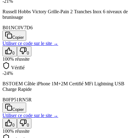
-21%
Russell Hobbs Victory Grille-Pain 2 Tranches Inox 6 niveaux de
brunissage
B01NC0V7D6
Copier
Utiliser ce code sur
le site
→
0
0
100
% réussite
Vérifié
-24%
BSTOEM Câble iPhone 1M+2M Certifié MFi Lightning USB
Charge Rapide
B0FP51RN5R
Copier
Utiliser ce code sur
le site
→
0
0
100
% réussite