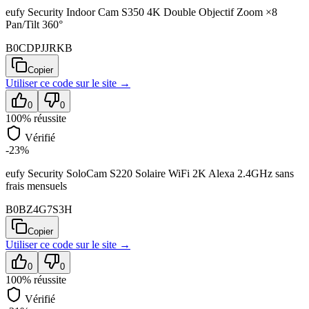
eufy Security Indoor Cam S350 4K Double Objectif Zoom ×8
Pan/Tilt 360°
B0CDPJJRKB
Copier
Utiliser ce code sur
le site
→
0
0
100
% réussite
Vérifié
-23%
eufy Security SoloCam S220 Solaire WiFi 2K Alexa 2.4GHz sans
frais mensuels
B0BZ4G7S3H
Copier
Utiliser ce code sur
le site
→
0
0
100
% réussite
Vérifié