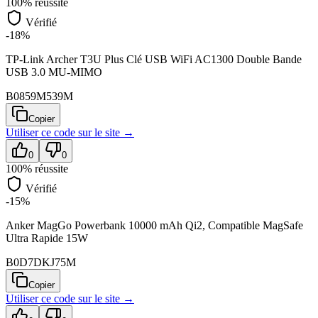
100
% réussite
Vérifié
-18%
TP-Link Archer T3U Plus Clé USB WiFi AC1300 Double Bande
USB 3.0 MU-MIMO
B0859M539M
Copier
Utiliser ce code sur
le site
→
0
0
100
% réussite
Vérifié
-15%
Anker MagGo Powerbank 10000 mAh Qi2, Compatible MagSafe
Ultra Rapide 15W
B0D7DKJ75M
Copier
Utiliser ce code sur
le site
→