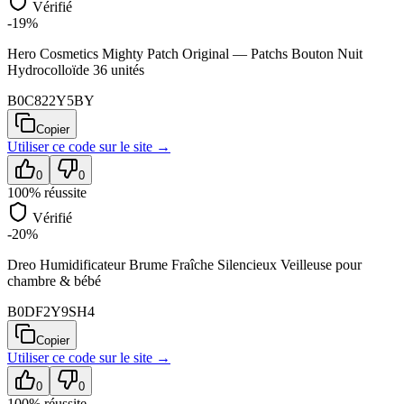
Vérifié
-19%
Hero Cosmetics Mighty Patch Original — Patchs Bouton Nuit
Hydrocolloïde 36 unités
B0C822Y5BY
Copier
Utiliser ce code sur
le site
→
0
0
100
% réussite
Vérifié
-20%
Dreo Humidificateur Brume Fraîche Silencieux Veilleuse pour
chambre & bébé
B0DF2Y9SH4
Copier
Utiliser ce code sur
le site
→
0
0
100
% réussite