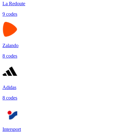
La Redoute
9
code
s
Zalando
8
code
s
Adidas
8
code
s
Intersport