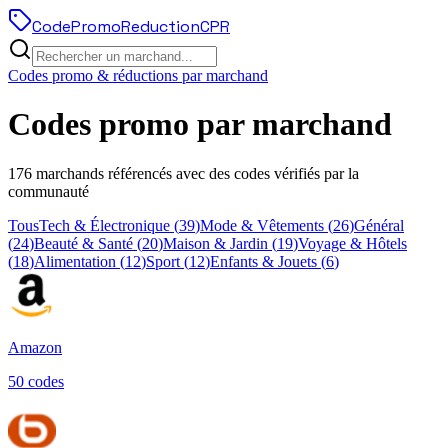
Code
Promo
Reduction
CPR
Codes promo & réductions par marchand
Codes promo par marchand
176
marchands référencés avec des codes vérifiés par la
communauté
Tous
Tech & Électronique
(
39
)
Mode & Vêtements
(
26
)
Général
(
24
)
Beauté & Santé
(
20
)
Maison & Jardin
(
19
)
Voyage & Hôtels
(
18
)
Alimentation
(
12
)
Sport
(
12
)
Enfants & Jouets
(
6
)
Amazon
50
code
s