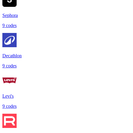
Sephora
9
code
s
Decathlon
9
code
s
Levi's
9
code
s