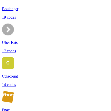
Boulanger
19
code
s
Uber Eats
17
code
s
Cdiscount
14
code
s
Fnac