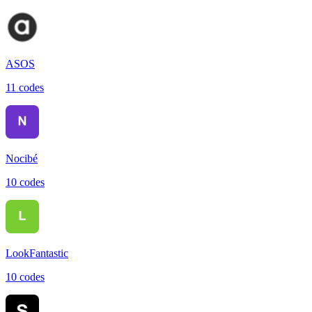
ASOS
11
code
s
Nocibé
10
code
s
LookFantastic
10
code
s