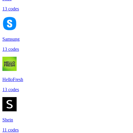
13
code
s
Samsung
13
code
s
HelloFresh
13
code
s
Shein
11
code
s