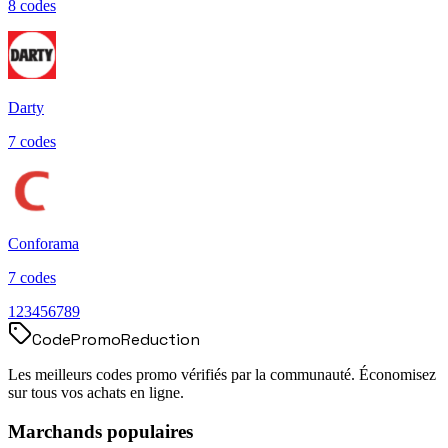
8
code
s
Darty
7
code
s
Conforama
7
code
s
1
2
3
4
5
6
7
8
9
Code
Promo
Reduction
Les meilleurs codes promo vérifiés par la communauté. Économisez
sur tous vos achats en ligne.
Marchands populaires