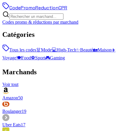
Code
Promo
Reduction
CPR
Codes promo & réductions par marchand
Catégories
Tous les codes
👗
Mode
💻
High-Tech
✨
Beauté
🏡
Maison
✈️
Voyage
🍽️
Food
⚽
Sport
🎮
Gaming
Marchands
Voir tout
Amazon
50
Boulanger
19
Uber Eats
17