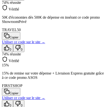
74
% réussite
Vérifié
50€ d'économies dès 500€ de dépense en insérant ce code promo
ShowroomPrivé
TRAVEL50
Copier
Utiliser ce code sur
le site
→
0
0
74
% réussite
Vérifié
15%
15% de remise sur votre dépense + Livraison Express gratuite grâce
à ce code promo ASOS
FIRSTSHOP
Copier
Utiliser ce code sur
le site
→
0
0