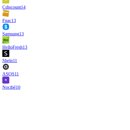
Cdiscount
14
Fnac
13
Samsung
13
HelloFresh
13
Shein
11
ASOS
11
Nocibé
10