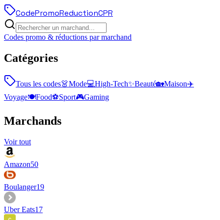
Code
Promo
Reduction
CPR
Codes promo & réductions par marchand
Catégories
Tous les codes
👗
Mode
💻
High-Tech
✨
Beauté
🏡
Maison
✈️
Voyage
🍽️
Food
⚽
Sport
🎮
Gaming
Marchands
Voir tout
Amazon
50
Boulanger
19
Uber Eats
17