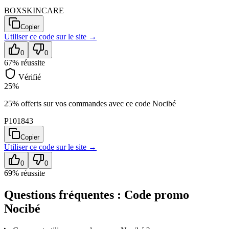
BOXSKINCARE
Copier
Utiliser ce code sur
le site
→
0
0
67
% réussite
Vérifié
25%
25% offerts sur vos commandes avec ce code Nocibé
P101843
Copier
Utiliser ce code sur
le site
→
0
0
69
% réussite
Questions fréquentes : Code promo
Nocibé