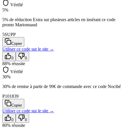
Vérifié
5%
5% de réduction Extra sur plusieurs articles en insérant ce code
promo Marionnaud
5SUPP
Copier
Utiliser ce code sur
le site
→
0
0
88
% réussite
Vérifié
30%
30% de remise à partir de 99€ de commande avec ce code Nocibé
P101839
Copier
Utiliser ce code sur
le site
→
0
0
80
% réussite