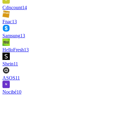
Cdiscount
14
Fnac
13
Samsung
13
HelloFresh
13
Shein
11
ASOS
11
Nocibé
10