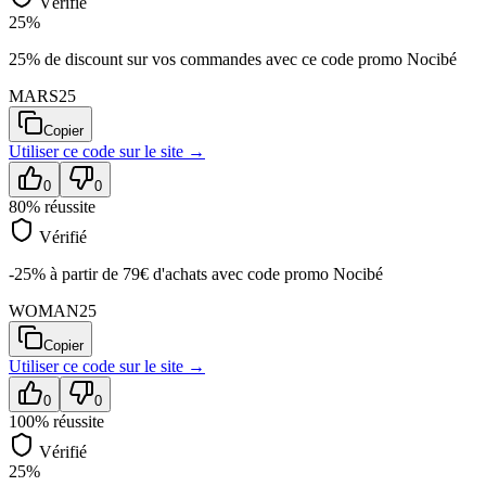
Vérifié
25%
25% de discount sur vos commandes avec ce code promo Nocibé
MARS25
Copier
Utiliser ce code sur
le site
→
0
0
80
% réussite
Vérifié
-25% à partir de 79€ d'achats avec code promo Nocibé
WOMAN25
Copier
Utiliser ce code sur
le site
→
0
0
100
% réussite
Vérifié
25%