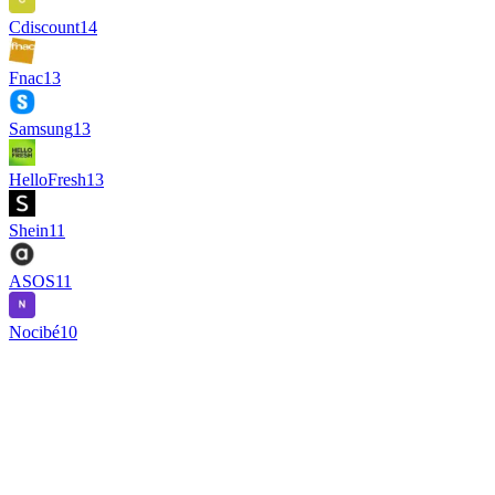
Cdiscount
14
Fnac
13
Samsung
13
HelloFresh
13
Shein
11
ASOS
11
Nocibé
10