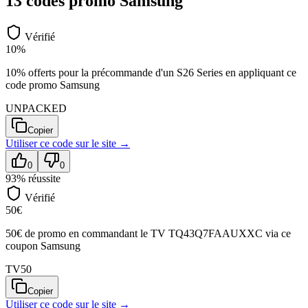
13
code
s
promo
Samsung
Vérifié
10%
10% offerts pour la précommande d'un S26 Series en appliquant ce
code promo Samsung
UNPACKED
Copier
Utiliser ce code sur
le site
→
0
0
93
% réussite
Vérifié
50€
50€ de promo en commandant le TV TQ43Q7FAAUXXC via ce
coupon Samsung
TV50
Copier
Utiliser ce code sur
le site
→