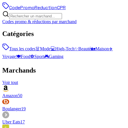
Code
Promo
Reduction
CPR
Codes promo & réductions par marchand
Catégories
Tous les codes
👗
Mode
💻
High-Tech
✨
Beauté
🏡
Maison
✈️
Voyage
🍽️
Food
⚽
Sport
🎮
Gaming
Marchands
Voir tout
Amazon
50
Boulanger
19
Uber Eats
17