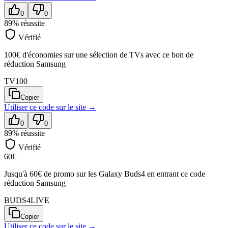
0
0
89
% réussite
Vérifié
100€ d'économies sur une sélection de TVs avec ce bon de
réduction Samsung
TV100
Copier
Utiliser ce code sur
le site
→
0
0
89
% réussite
Vérifié
60€
Jusqu'à 60€ de promo sur les Galaxy Buds4 en entrant ce code
réduction Samsung
BUDS4LIVE
Copier
Utiliser ce code sur
le site
→