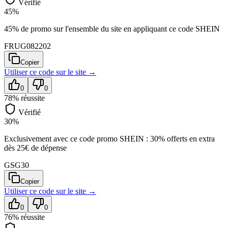
Vérifié
45%
45% de promo sur l'ensemble du site en appliquant ce code SHEIN
FRUG082202
Copier
Utiliser ce code sur
le site
→
0
0
78
% réussite
Vérifié
30%
Exclusivement avec ce code promo SHEIN : 30% offerts en extra
dès 25€ de dépense
GSG30
Copier
Utiliser ce code sur
le site
→
0
0
76
% réussite