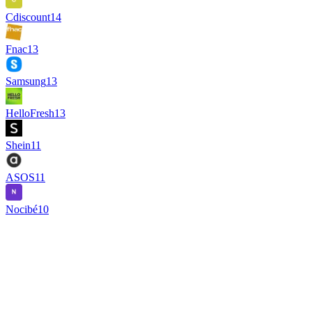
Cdiscount
14
Fnac
13
Samsung
13
HelloFresh
13
Shein
11
ASOS
11
Nocibé
10