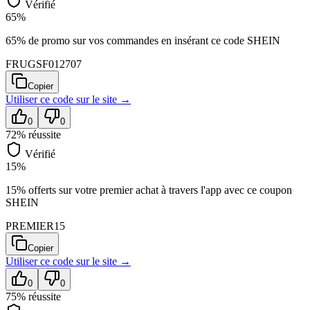
Vérifié
65%
65% de promo sur vos commandes en insérant ce code SHEIN
FRUGSF012707
Copier
Utiliser ce code sur
le site
→
0
0
72
% réussite
Vérifié
15%
15% offerts sur votre premier achat à travers l'app avec ce coupon
SHEIN
PREMIER15
Copier
Utiliser ce code sur
le site
→
0
0
75
% réussite