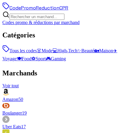
Code
Promo
Reduction
CPR
Codes promo & réductions par marchand
Catégories
Tous les codes
👗
Mode
💻
High-Tech
✨
Beauté
🏡
Maison
✈️
Voyage
🍽️
Food
⚽
Sport
🎮
Gaming
Marchands
Voir tout
Amazon
50
Boulanger
19
Uber Eats
17