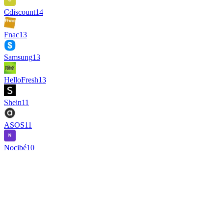
Cdiscount
14
Fnac
13
Samsung
13
HelloFresh
13
Shein
11
ASOS
11
Nocibé
10