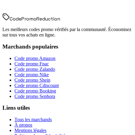
Code
Promo
Reduction
Les meilleurs codes promo vérifiés par la communauté. Économisez
sur tous vos achats en ligne.
Marchands populaires
Code promo
Amazon
Code promo
Fnac
Code promo
Zalando
Code promo
Nike
Code promo
Shein
Code promo
Cdiscount
Code promo
Booking
Code promo
Sephora
Liens utiles
Tous les marchands
À propos
Mentions légales