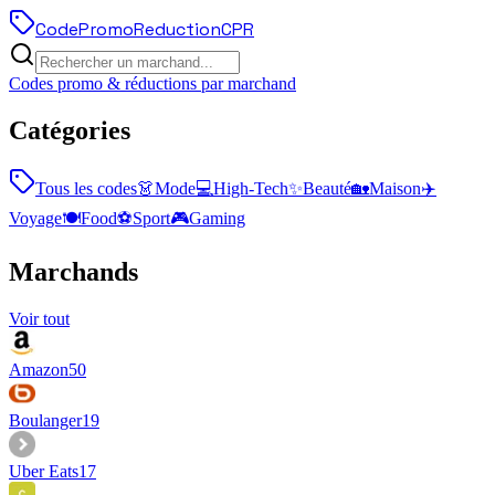
Code
Promo
Reduction
CPR
Codes promo & réductions par marchand
Catégories
Tous les codes
👗
Mode
💻
High-Tech
✨
Beauté
🏡
Maison
✈️
Voyage
🍽️
Food
⚽
Sport
🎮
Gaming
Marchands
Voir tout
Amazon
50
Boulanger
19
Uber Eats
17