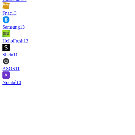
Fnac
13
Samsung
13
HelloFresh
13
Shein
11
ASOS
11
Nocibé
10