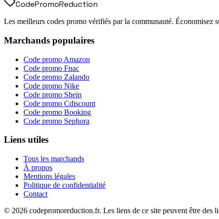
Code
Promo
Reduction
Les meilleurs codes promo vérifiés par la communauté. Économisez sur
Marchands populaires
Code promo
Amazon
Code promo
Fnac
Code promo
Zalando
Code promo
Nike
Code promo
Shein
Code promo
Cdiscount
Code promo
Booking
Code promo
Sephora
Liens utiles
Tous les marchands
À propos
Mentions légales
Politique de confidentialité
Contact
©
2026
codepromoreduction.fr. Les liens de ce site peuvent être des lie