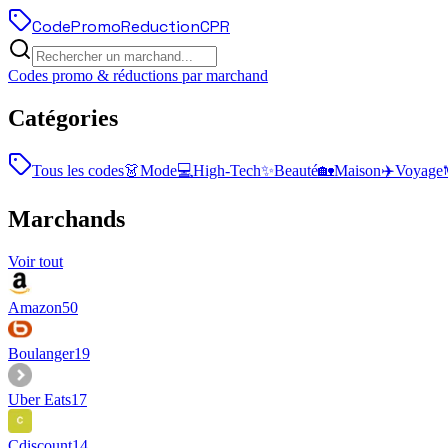
Code
Promo
Reduction
CPR
Codes promo & réductions par marchand
Catégories
Tous les codes
👗
Mode
💻
High-Tech
✨
Beauté
🏡
Maison
✈️
Voyage
Marchands
Voir tout
Amazon
50
Boulanger
19
Uber Eats
17
Cdiscount
14