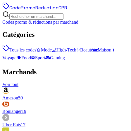
Code
Promo
Reduction
CPR
Codes promo & réductions par marchand
Catégories
Tous les codes
👗
Mode
💻
High-Tech
✨
Beauté
🏡
Maison
✈️
Voyage
🍽️
Food
⚽
Sport
🎮
Gaming
Marchands
Voir tout
Amazon
50
Boulanger
19
Uber Eats
17