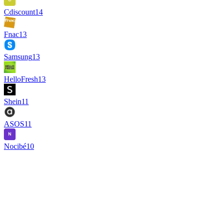
Cdiscount
14
Fnac
13
Samsung
13
HelloFresh
13
Shein
11
ASOS
11
Nocibé
10