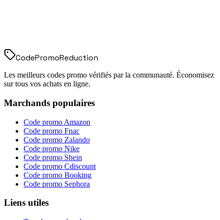
Code
Promo
Reduction
Les meilleurs codes promo vérifiés par la communauté. Économisez
sur tous vos achats en ligne.
Marchands populaires
Code promo
Amazon
Code promo
Fnac
Code promo
Zalando
Code promo
Nike
Code promo
Shein
Code promo
Cdiscount
Code promo
Booking
Code promo
Sephora
Liens utiles