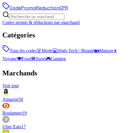
Code
Promo
Reduction
CPR
Codes promo & réductions par marchand
Catégories
Tous les codes
👗
Mode
💻
High-Tech
✨
Beauté
🏡
Maison
✈️
Voyage
🍽️
Food
⚽
Sport
🎮
Gaming
Marchands
Voir tout
Amazon
50
Boulanger
19
Uber Eats
17