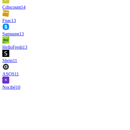
Cdiscount
14
Fnac
13
Samsung
13
HelloFresh
13
Shein
11
ASOS
11
Nocibé
10