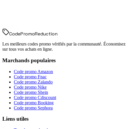
Code
Promo
Reduction
Les meilleurs codes promo vérifiés par la communauté. Économisez
sur tous vos achats en ligne.
Marchands populaires
Code promo
Amazon
Code promo
Fnac
Code promo
Zalando
Code promo
Nike
Code promo
Shein
Code promo
Cdiscount
Code promo
Booking
Code promo
Sephora
Liens utiles