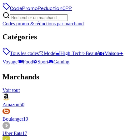
Code
Promo
Reduction
CPR
Codes promo & réductions par marchand
Catégories
Tous les codes
👗
Mode
💻
High-Tech
✨
Beauté
🏡
Maison
✈️
Voyage
🍽️
Food
⚽
Sport
🎮
Gaming
Marchands
Voir tout
Amazon
50
Boulanger
19
Uber Eats
17