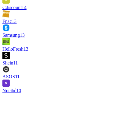
Cdiscount
14
Fnac
13
Samsung
13
HelloFresh
13
Shein
11
ASOS
11
Nocibé
10