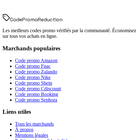
Code
Promo
Reduction
Les meilleurs codes promo vérifiés par la communauté. Économisez
sur tous vos achats en ligne.
Marchands populaires
Code promo
Amazon
Code promo
Fnac
Code promo
Zalando
Code promo
Nike
Code promo
Shein
Code promo
Cdiscount
Code promo
Booking
Code promo
Sephora
Liens utiles
Tous les marchands
À propos
Mentions légales