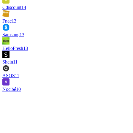
Cdiscount
14
Fnac
13
Samsung
13
HelloFresh
13
Shein
11
ASOS
11
Nocibé
10