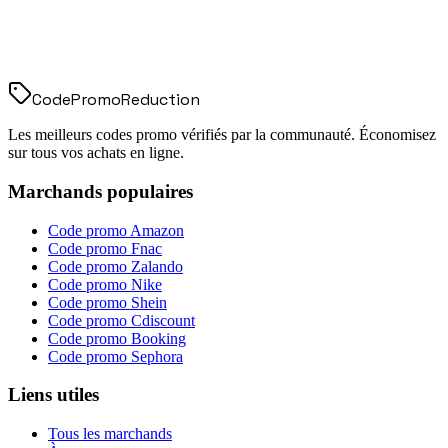
Code
Promo
Reduction
Les meilleurs codes promo vérifiés par la communauté. Économisez
sur tous vos achats en ligne.
Marchands populaires
Code promo
Amazon
Code promo
Fnac
Code promo
Zalando
Code promo
Nike
Code promo
Shein
Code promo
Cdiscount
Code promo
Booking
Code promo
Sephora
Liens utiles
Tous les marchands