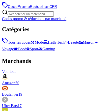
Code
Promo
Reduction
CPR
Codes promo & réductions par marchand
Catégories
Tous les codes
👗
Mode
💻
High-Tech
✨
Beauté
🏡
Maison
✈️
Voyage
🍽️
Food
⚽
Sport
🎮
Gaming
Marchands
Voir tout
Amazon
50
Boulanger
19
Uber Eats
17