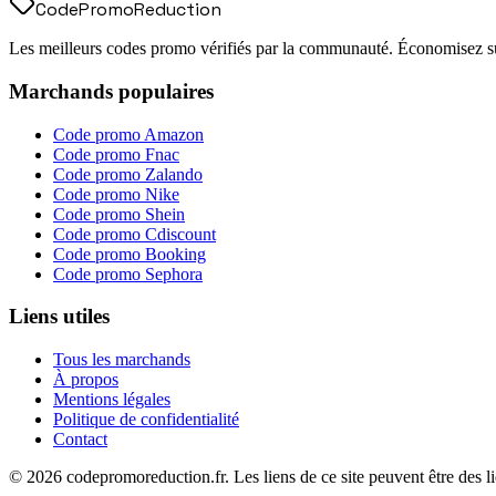
Code
Promo
Reduction
Les meilleurs codes promo vérifiés par la communauté. Économisez sur
Marchands populaires
Code promo
Amazon
Code promo
Fnac
Code promo
Zalando
Code promo
Nike
Code promo
Shein
Code promo
Cdiscount
Code promo
Booking
Code promo
Sephora
Liens utiles
Tous les marchands
À propos
Mentions légales
Politique de confidentialité
Contact
©
2026
codepromoreduction.fr. Les liens de ce site peuvent être des lie