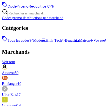
Code
Promo
Reduction
CPR
Codes promo & réductions par marchand
Catégories
Tous les codes
👗
Mode
💻
High-Tech
✨
Beauté
🏡
Maison
✈️
Voyage
Marchands
Voir tout
Amazon
50
Boulanger
19
Uber Eats
17
Cdiscount
14