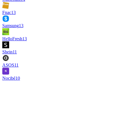
Fnac
13
Samsung
13
HelloFresh
13
Shein
11
ASOS
11
Nocibé
10