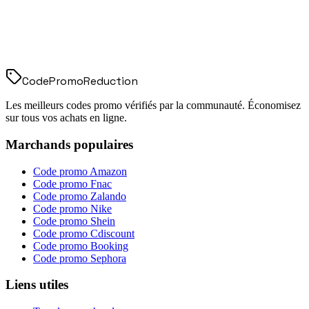
Code
Promo
Reduction
Les meilleurs codes promo vérifiés par la communauté. Économisez
sur tous vos achats en ligne.
Marchands populaires
Code promo
Amazon
Code promo
Fnac
Code promo
Zalando
Code promo
Nike
Code promo
Shein
Code promo
Cdiscount
Code promo
Booking
Code promo
Sephora
Liens utiles