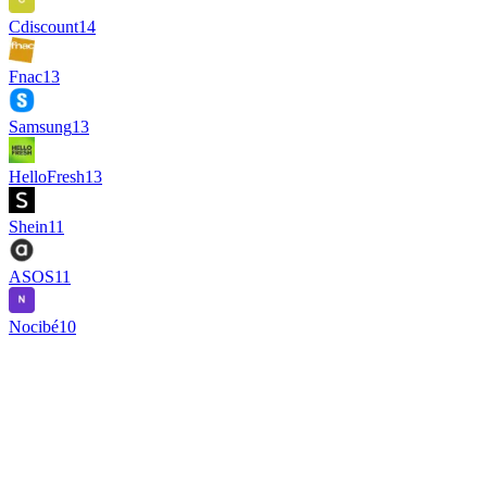
Cdiscount
14
Fnac
13
Samsung
13
HelloFresh
13
Shein
11
ASOS
11
Nocibé
10