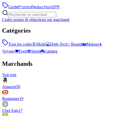
Code
Promo
Reduction
CPR
Codes promo & réductions par marchand
Catégories
Tous les codes
👗
Mode
💻
High-Tech
✨
Beauté
🏡
Maison
✈️
Voyage
🍽️
Food
⚽
Sport
🎮
Gaming
Marchands
Voir tout
Amazon
50
Boulanger
19
Uber Eats
17