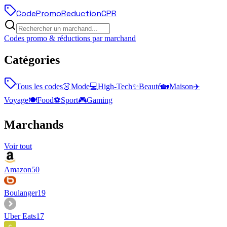
Code
Promo
Reduction
CPR
Codes promo & réductions par marchand
Catégories
Tous les codes
👗
Mode
💻
High-Tech
✨
Beauté
🏡
Maison
✈️
Voyage
🍽️
Food
⚽
Sport
🎮
Gaming
Marchands
Voir tout
Amazon
50
Boulanger
19
Uber Eats
17