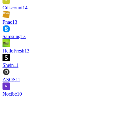
Cdiscount
14
Fnac
13
Samsung
13
HelloFresh
13
Shein
11
ASOS
11
Nocibé
10