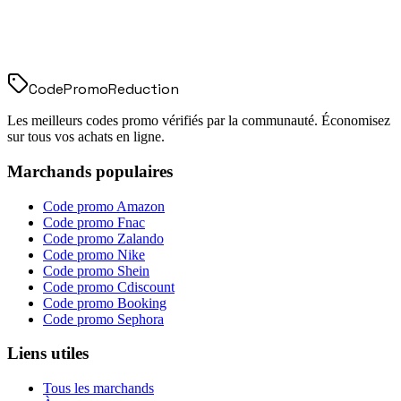
Code
Promo
Reduction
Les meilleurs codes promo vérifiés par la communauté. Économisez
sur tous vos achats en ligne.
Marchands populaires
Code promo
Amazon
Code promo
Fnac
Code promo
Zalando
Code promo
Nike
Code promo
Shein
Code promo
Cdiscount
Code promo
Booking
Code promo
Sephora
Liens utiles
Tous les marchands