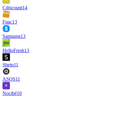
Cdiscount
14
Fnac
13
Samsung
13
HelloFresh
13
Shein
11
ASOS
11
Nocibé
10