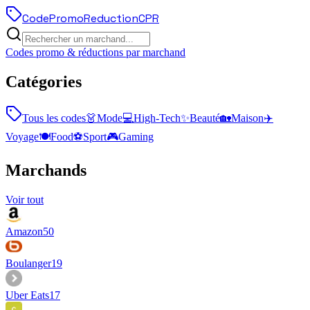
Code
Promo
Reduction
CPR
Codes promo & réductions par marchand
Catégories
Tous les codes
👗
Mode
💻
High-Tech
✨
Beauté
🏡
Maison
✈️
Voyage
🍽️
Food
⚽
Sport
🎮
Gaming
Marchands
Voir tout
Amazon
50
Boulanger
19
Uber Eats
17