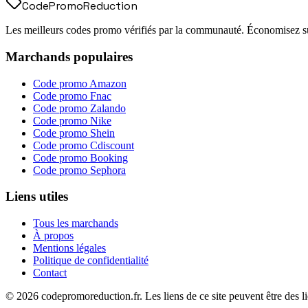
Code
Promo
Reduction
Les meilleurs codes promo vérifiés par la communauté. Économisez sur
Marchands populaires
Code promo
Amazon
Code promo
Fnac
Code promo
Zalando
Code promo
Nike
Code promo
Shein
Code promo
Cdiscount
Code promo
Booking
Code promo
Sephora
Liens utiles
Tous les marchands
À propos
Mentions légales
Politique de confidentialité
Contact
©
2026
codepromoreduction.fr. Les liens de ce site peuvent être des lie