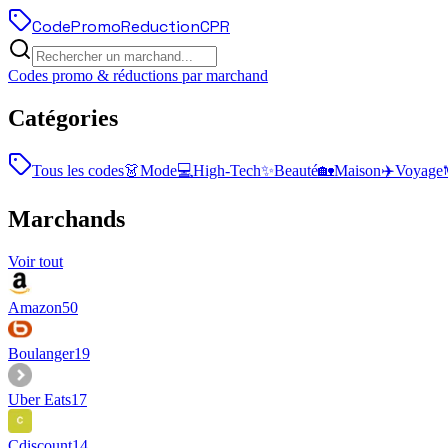
Code
Promo
Reduction
CPR
Codes promo & réductions par marchand
Catégories
Tous les codes
👗
Mode
💻
High-Tech
✨
Beauté
🏡
Maison
✈️
Voyage
Marchands
Voir tout
Amazon
50
Boulanger
19
Uber Eats
17
Cdiscount
14