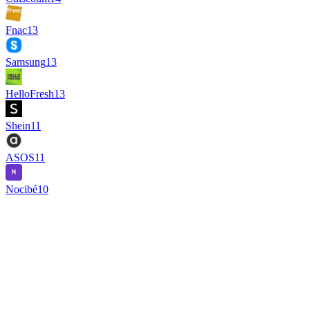
Fnac
13
Samsung
13
HelloFresh
13
Shein
11
ASOS
11
Nocibé
10