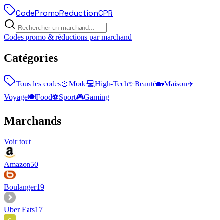
Code
Promo
Reduction
CPR
Codes promo & réductions par marchand
Catégories
Tous les codes
👗
Mode
💻
High-Tech
✨
Beauté
🏡
Maison
✈️
Voyage
🍽️
Food
⚽
Sport
🎮
Gaming
Marchands
Voir tout
Amazon
50
Boulanger
19
Uber Eats
17