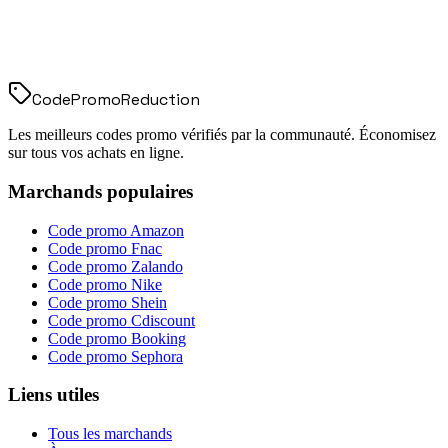
Code
Promo
Reduction
Les meilleurs codes promo vérifiés par la communauté. Économisez
sur tous vos achats en ligne.
Marchands populaires
Code promo
Amazon
Code promo
Fnac
Code promo
Zalando
Code promo
Nike
Code promo
Shein
Code promo
Cdiscount
Code promo
Booking
Code promo
Sephora
Liens utiles
Tous les marchands