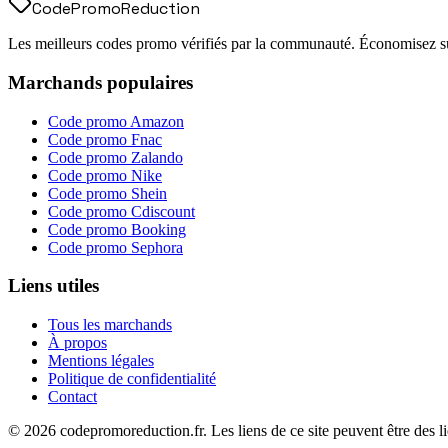
Code
Promo
Reduction
Les meilleurs codes promo vérifiés par la communauté. Économisez sur
Marchands populaires
Code promo
Amazon
Code promo
Fnac
Code promo
Zalando
Code promo
Nike
Code promo
Shein
Code promo
Cdiscount
Code promo
Booking
Code promo
Sephora
Liens utiles
Tous les marchands
À propos
Mentions légales
Politique de confidentialité
Contact
©
2026
codepromoreduction.fr. Les liens de ce site peuvent être des lie