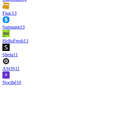
Fnac
13
Samsung
13
HelloFresh
13
Shein
11
ASOS
11
Nocibé
10