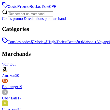
Code
Promo
Reduction
CPR
Codes promo & réductions par marchand
Catégories
Tous les codes
👗
Mode
💻
High-Tech
✨
Beauté
🏡
Maison
✈️
Voyage
Marchands
Voir tout
Amazon
50
Boulanger
19
Uber Eats
17
Cdiscount
14