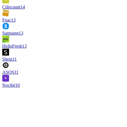
Cdiscount
14
Fnac
13
Samsung
13
HelloFresh
13
Shein
11
ASOS
11
Nocibé
10