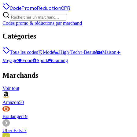
Code
Promo
Reduction
CPR
Codes promo & réductions par marchand
Catégories
Tous les codes
👗
Mode
💻
High-Tech
✨
Beauté
🏡
Maison
✈️
Voyage
🍽️
Food
⚽
Sport
🎮
Gaming
Marchands
Voir tout
Amazon
50
Boulanger
19
Uber Eats
17