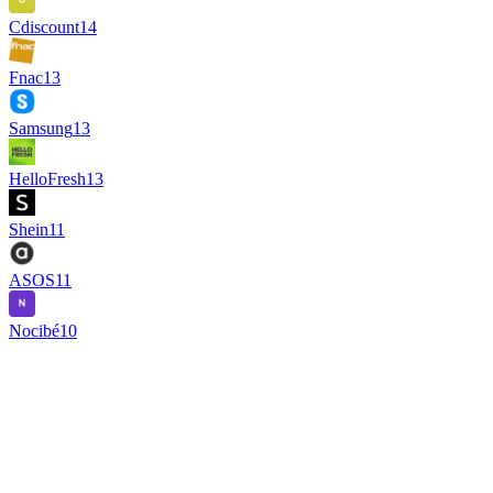
Cdiscount
14
Fnac
13
Samsung
13
HelloFresh
13
Shein
11
ASOS
11
Nocibé
10