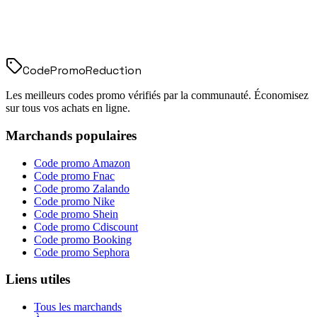
Code
Promo
Reduction
Les meilleurs codes promo vérifiés par la communauté. Économisez
sur tous vos achats en ligne.
Marchands populaires
Code promo
Amazon
Code promo
Fnac
Code promo
Zalando
Code promo
Nike
Code promo
Shein
Code promo
Cdiscount
Code promo
Booking
Code promo
Sephora
Liens utiles
Tous les marchands