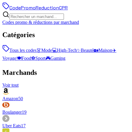
Code
Promo
Reduction
CPR
Codes promo & réductions par marchand
Catégories
Tous les codes
👗
Mode
💻
High-Tech
✨
Beauté
🏡
Maison
✈️
Voyage
🍽️
Food
⚽
Sport
🎮
Gaming
Marchands
Voir tout
Amazon
50
Boulanger
19
Uber Eats
17