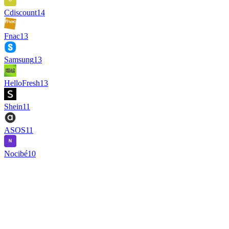
Cdiscount
14
Fnac
13
Samsung
13
HelloFresh
13
Shein
11
ASOS
11
Nocibé
10