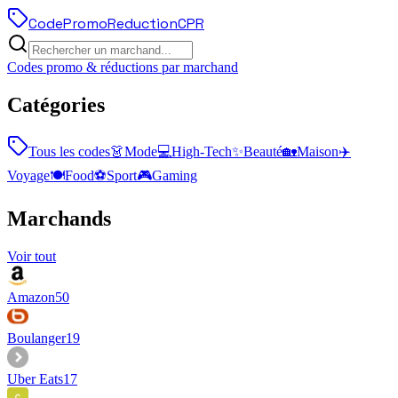
Code
Promo
Reduction
CPR
Codes promo & réductions par marchand
Catégories
Tous les codes
👗
Mode
💻
High-Tech
✨
Beauté
🏡
Maison
✈️
Voyage
🍽️
Food
⚽
Sport
🎮
Gaming
Marchands
Voir tout
Amazon
50
Boulanger
19
Uber Eats
17