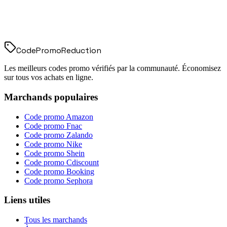
Code
Promo
Reduction
Les meilleurs codes promo vérifiés par la communauté. Économisez
sur tous vos achats en ligne.
Marchands populaires
Code promo
Amazon
Code promo
Fnac
Code promo
Zalando
Code promo
Nike
Code promo
Shein
Code promo
Cdiscount
Code promo
Booking
Code promo
Sephora
Liens utiles
Tous les marchands