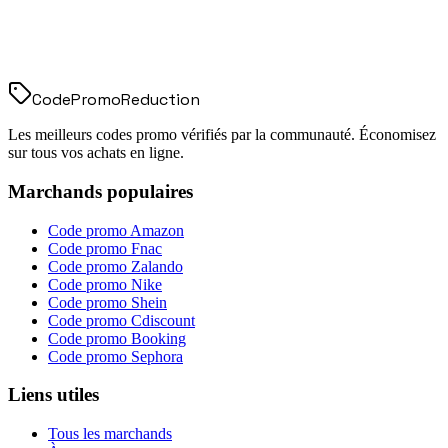
Code
Promo
Reduction
Les meilleurs codes promo vérifiés par la communauté. Économisez
sur tous vos achats en ligne.
Marchands populaires
Code promo
Amazon
Code promo
Fnac
Code promo
Zalando
Code promo
Nike
Code promo
Shein
Code promo
Cdiscount
Code promo
Booking
Code promo
Sephora
Liens utiles
Tous les marchands