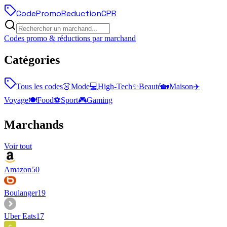
Code
Promo
Reduction
CPR
Codes promo & réductions par marchand
Catégories
Tous les codes
👗
Mode
💻
High-Tech
✨
Beauté
🏡
Maison
✈️
Voyage
🍽️
Food
⚽
Sport
🎮
Gaming
Marchands
Voir tout
Amazon
50
Boulanger
19
Uber Eats
17