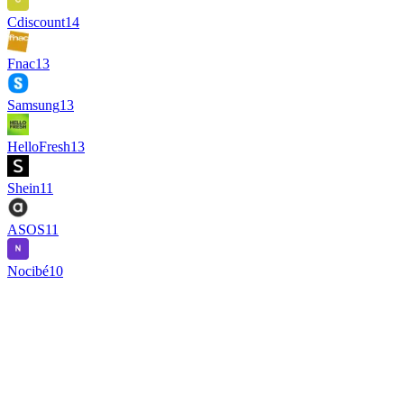
Cdiscount
14
Fnac
13
Samsung
13
HelloFresh
13
Shein
11
ASOS
11
Nocibé
10