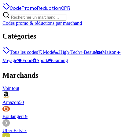
Code
Promo
Reduction
CPR
Codes promo & réductions par marchand
Catégories
Tous les codes
👗
Mode
💻
High-Tech
✨
Beauté
🏡
Maison
✈️
Voyage
🍽️
Food
⚽
Sport
🎮
Gaming
Marchands
Voir tout
Amazon
50
Boulanger
19
Uber Eats
17