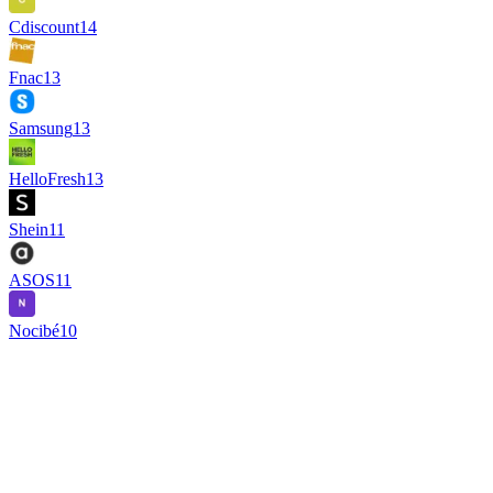
Cdiscount
14
Fnac
13
Samsung
13
HelloFresh
13
Shein
11
ASOS
11
Nocibé
10