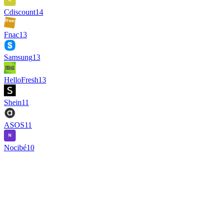
Cdiscount
14
Fnac
13
Samsung
13
HelloFresh
13
Shein
11
ASOS
11
Nocibé
10