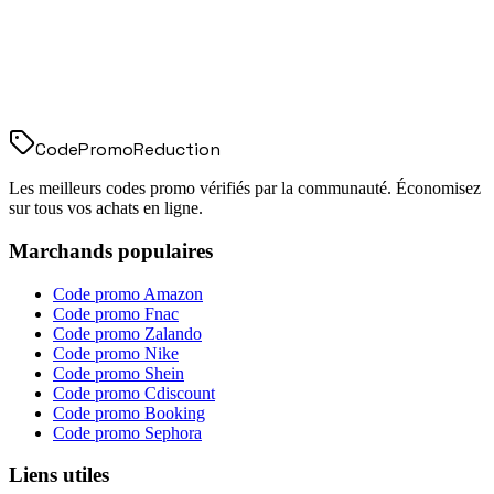
Code
Promo
Reduction
Les meilleurs codes promo vérifiés par la communauté. Économisez
sur tous vos achats en ligne.
Marchands populaires
Code promo
Amazon
Code promo
Fnac
Code promo
Zalando
Code promo
Nike
Code promo
Shein
Code promo
Cdiscount
Code promo
Booking
Code promo
Sephora
Liens utiles