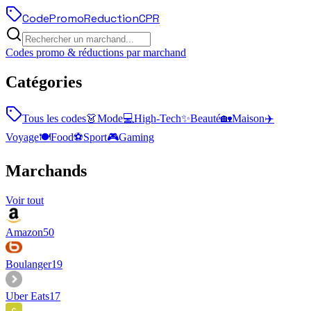
Code
Promo
Reduction
CPR
Codes promo & réductions par marchand
Catégories
Tous les codes
👗
Mode
💻
High-Tech
✨
Beauté
🏡
Maison
✈️
Voyage
🍽️
Food
⚽
Sport
🎮
Gaming
Marchands
Voir tout
Amazon
50
Boulanger
19
Uber Eats
17