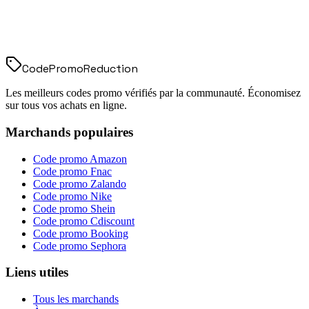
Code
Promo
Reduction
Les meilleurs codes promo vérifiés par la communauté. Économisez
sur tous vos achats en ligne.
Marchands populaires
Code promo
Amazon
Code promo
Fnac
Code promo
Zalando
Code promo
Nike
Code promo
Shein
Code promo
Cdiscount
Code promo
Booking
Code promo
Sephora
Liens utiles
Tous les marchands