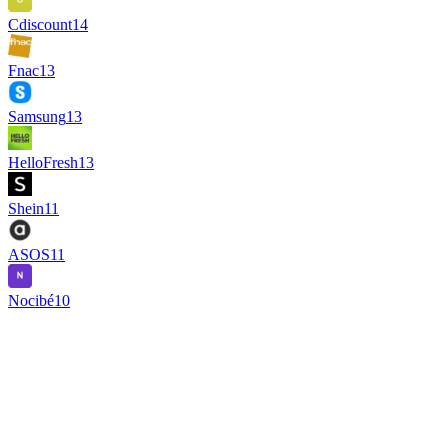
Cdiscount
14
Fnac
13
Samsung
13
HelloFresh
13
Shein
11
ASOS
11
Nocibé
10