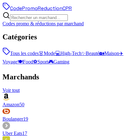
Code
Promo
Reduction
CPR
Codes promo & réductions par marchand
Catégories
Tous les codes
👗
Mode
💻
High-Tech
✨
Beauté
🏡
Maison
✈️
Voyage
🍽️
Food
⚽
Sport
🎮
Gaming
Marchands
Voir tout
Amazon
50
Boulanger
19
Uber Eats
17