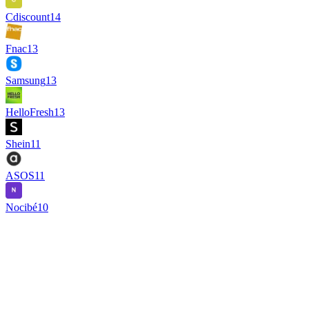
Cdiscount
14
Fnac
13
Samsung
13
HelloFresh
13
Shein
11
ASOS
11
Nocibé
10