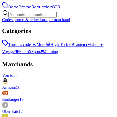
Code
Promo
Reduction
CPR
Codes promo & réductions par marchand
Catégories
Tous les codes
👗
Mode
💻
High-Tech
✨
Beauté
🏡
Maison
✈️
Voyage
🍽️
Food
⚽
Sport
🎮
Gaming
Marchands
Voir tout
Amazon
50
Boulanger
19
Uber Eats
17