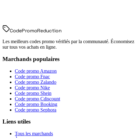
Code
Promo
Reduction
Les meilleurs codes promo vérifiés par la communauté. Économisez
sur tous vos achats en ligne.
Marchands populaires
Code promo
Amazon
Code promo
Fnac
Code promo
Zalando
Code promo
Nike
Code promo
Shein
Code promo
Cdiscount
Code promo
Booking
Code promo
Sephora
Liens utiles
Tous les marchands