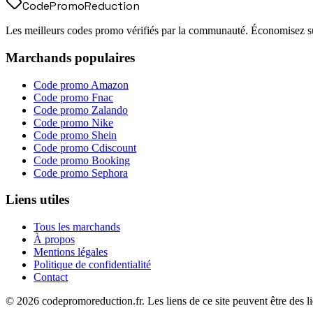
Code
Promo
Reduction
Les meilleurs codes promo vérifiés par la communauté. Économisez sur
Marchands populaires
Code promo
Amazon
Code promo
Fnac
Code promo
Zalando
Code promo
Nike
Code promo
Shein
Code promo
Cdiscount
Code promo
Booking
Code promo
Sephora
Liens utiles
Tous les marchands
À propos
Mentions légales
Politique de confidentialité
Contact
©
2026
codepromoreduction.fr. Les liens de ce site peuvent être des lie