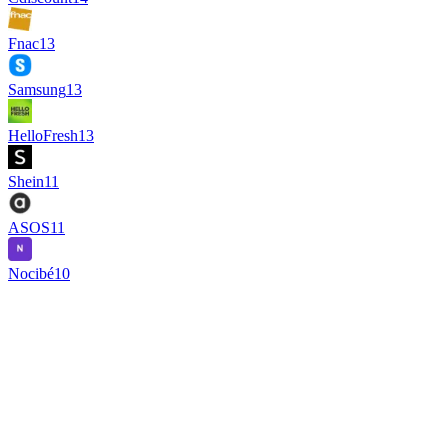
Fnac
13
Samsung
13
HelloFresh
13
Shein
11
ASOS
11
Nocibé
10