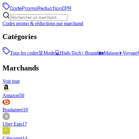
Code
Promo
Reduction
CPR
Codes promo & réductions par marchand
Catégories
Tous les codes
👗
Mode
💻
High-Tech
✨
Beauté
🏡
Maison
✈️
Voyage
Marchands
Voir tout
Amazon
50
Boulanger
19
Uber Eats
17
Cdiscount
14