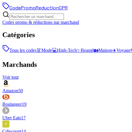
Code
Promo
Reduction
CPR
Codes promo & réductions par marchand
Catégories
Tous les codes
👗
Mode
💻
High-Tech
✨
Beauté
🏡
Maison
✈️
Voyage
Marchands
Voir tout
Amazon
50
Boulanger
19
Uber Eats
17
Cdiscount
14