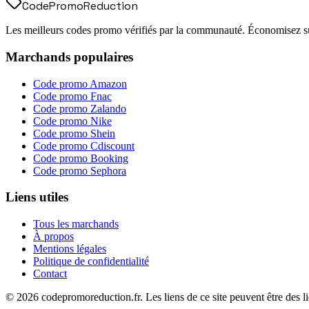
Code
Promo
Reduction
Les meilleurs codes promo vérifiés par la communauté. Économisez sur
Marchands populaires
Code promo
Amazon
Code promo
Fnac
Code promo
Zalando
Code promo
Nike
Code promo
Shein
Code promo
Cdiscount
Code promo
Booking
Code promo
Sephora
Liens utiles
Tous les marchands
À propos
Mentions légales
Politique de confidentialité
Contact
©
2026
codepromoreduction.fr. Les liens de ce site peuvent être des lie