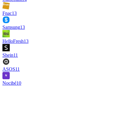
Fnac
13
Samsung
13
HelloFresh
13
Shein
11
ASOS
11
Nocibé
10