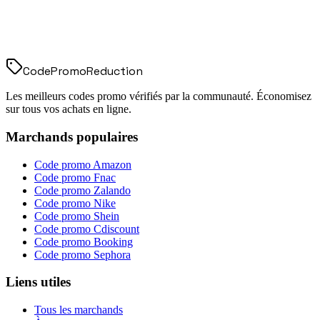
Code
Promo
Reduction
Les meilleurs codes promo vérifiés par la communauté. Économisez
sur tous vos achats en ligne.
Marchands populaires
Code promo
Amazon
Code promo
Fnac
Code promo
Zalando
Code promo
Nike
Code promo
Shein
Code promo
Cdiscount
Code promo
Booking
Code promo
Sephora
Liens utiles
Tous les marchands