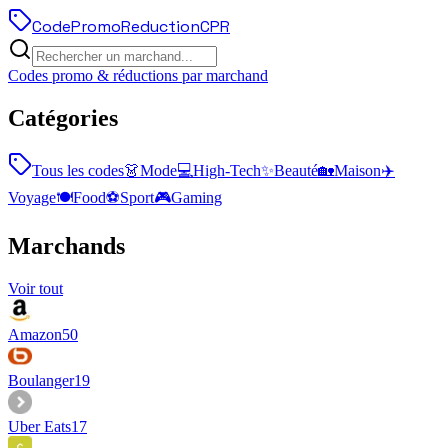
Code
Promo
Reduction
CPR
Codes promo & réductions par marchand
Catégories
Tous les codes
👗
Mode
💻
High-Tech
✨
Beauté
🏡
Maison
✈️
Voyage
🍽️
Food
⚽
Sport
🎮
Gaming
Marchands
Voir tout
Amazon
50
Boulanger
19
Uber Eats
17