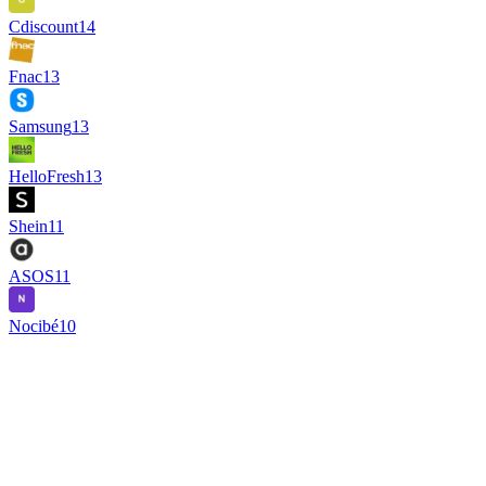
Cdiscount
14
Fnac
13
Samsung
13
HelloFresh
13
Shein
11
ASOS
11
Nocibé
10