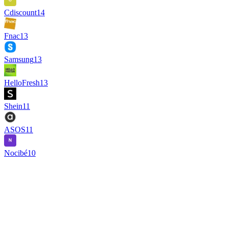
Cdiscount
14
Fnac
13
Samsung
13
HelloFresh
13
Shein
11
ASOS
11
Nocibé
10