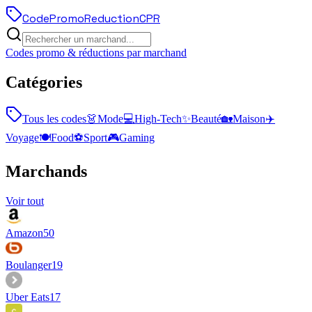
Code
Promo
Reduction
CPR
Codes promo & réductions par marchand
Catégories
Tous les codes
👗
Mode
💻
High-Tech
✨
Beauté
🏡
Maison
✈️
Voyage
🍽️
Food
⚽
Sport
🎮
Gaming
Marchands
Voir tout
Amazon
50
Boulanger
19
Uber Eats
17