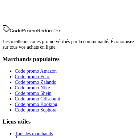
Code
Promo
Reduction
Les meilleurs codes promo vérifiés par la communauté. Économisez
sur tous vos achats en ligne.
Marchands populaires
Code promo
Amazon
Code promo
Fnac
Code promo
Zalando
Code promo
Nike
Code promo
Shein
Code promo
Cdiscount
Code promo
Booking
Code promo
Sephora
Liens utiles
Tous les marchands