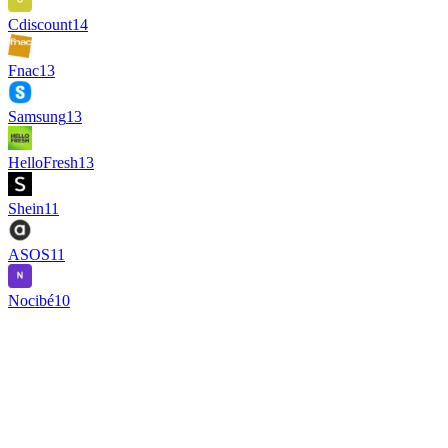
Cdiscount
14
Fnac
13
Samsung
13
HelloFresh
13
Shein
11
ASOS
11
Nocibé
10