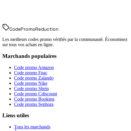
Code
Promo
Reduction
Les meilleurs codes promo vérifiés par la communauté. Économisez
sur tous vos achats en ligne.
Marchands populaires
Code promo
Amazon
Code promo
Fnac
Code promo
Zalando
Code promo
Nike
Code promo
Shein
Code promo
Cdiscount
Code promo
Booking
Code promo
Sephora
Liens utiles
Tous les marchands