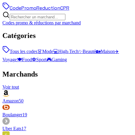
Code
Promo
Reduction
CPR
Codes promo & réductions par marchand
Catégories
Tous les codes
👗
Mode
💻
High-Tech
✨
Beauté
🏡
Maison
✈️
Voyage
🍽️
Food
⚽
Sport
🎮
Gaming
Marchands
Voir tout
Amazon
50
Boulanger
19
Uber Eats
17