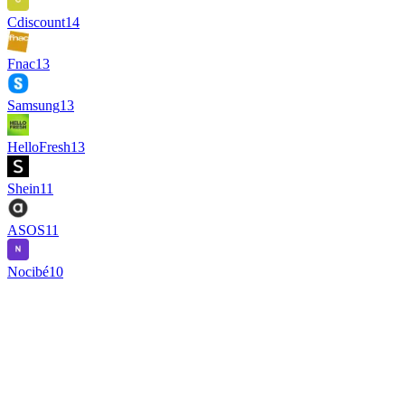
Cdiscount
14
Fnac
13
Samsung
13
HelloFresh
13
Shein
11
ASOS
11
Nocibé
10