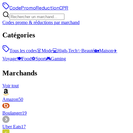
Code
Promo
Reduction
CPR
Codes promo & réductions par marchand
Catégories
Tous les codes
👗
Mode
💻
High-Tech
✨
Beauté
🏡
Maison
✈️
Voyage
🍽️
Food
⚽
Sport
🎮
Gaming
Marchands
Voir tout
Amazon
50
Boulanger
19
Uber Eats
17