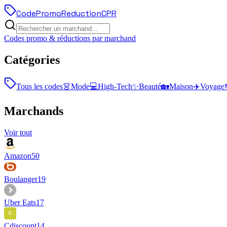
Code
Promo
Reduction
CPR
Codes promo & réductions par marchand
Catégories
Tous les codes
👗
Mode
💻
High-Tech
✨
Beauté
🏡
Maison
✈️
Voyage
Marchands
Voir tout
Amazon
50
Boulanger
19
Uber Eats
17
Cdiscount
14