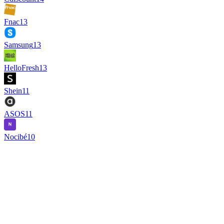
Fnac
13
Samsung
13
HelloFresh
13
Shein
11
ASOS
11
Nocibé
10