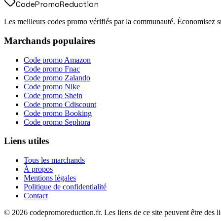
Code
Promo
Reduction
Les meilleurs codes promo vérifiés par la communauté. Économisez sur
Marchands populaires
Code promo
Amazon
Code promo
Fnac
Code promo
Zalando
Code promo
Nike
Code promo
Shein
Code promo
Cdiscount
Code promo
Booking
Code promo
Sephora
Liens utiles
Tous les marchands
À propos
Mentions légales
Politique de confidentialité
Contact
©
2026
codepromoreduction.fr. Les liens de ce site peuvent être des lie