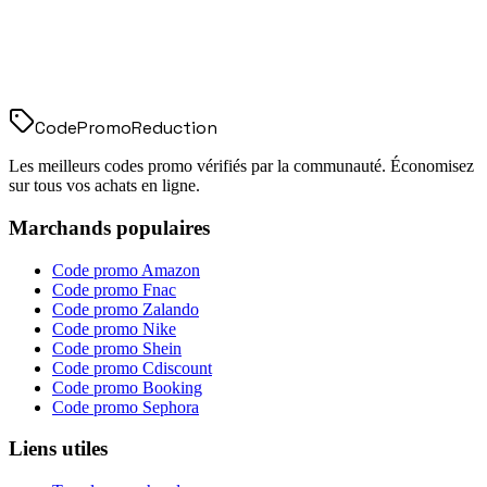
Code
Promo
Reduction
Les meilleurs codes promo vérifiés par la communauté. Économisez
sur tous vos achats en ligne.
Marchands populaires
Code promo
Amazon
Code promo
Fnac
Code promo
Zalando
Code promo
Nike
Code promo
Shein
Code promo
Cdiscount
Code promo
Booking
Code promo
Sephora
Liens utiles