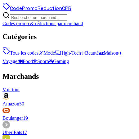
Code
Promo
Reduction
CPR
Codes promo & réductions par marchand
Catégories
Tous les codes
👗
Mode
💻
High-Tech
✨
Beauté
🏡
Maison
✈️
Voyage
🍽️
Food
⚽
Sport
🎮
Gaming
Marchands
Voir tout
Amazon
50
Boulanger
19
Uber Eats
17