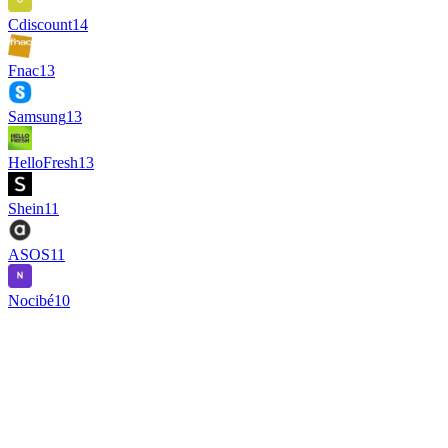
Cdiscount
14
Fnac
13
Samsung
13
HelloFresh
13
Shein
11
ASOS
11
Nocibé
10