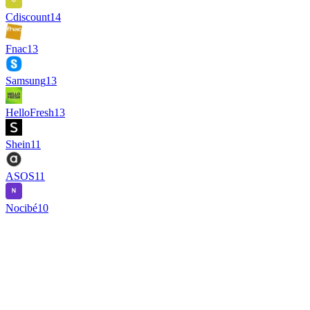
Cdiscount
14
Fnac
13
Samsung
13
HelloFresh
13
Shein
11
ASOS
11
Nocibé
10