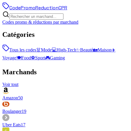
Code
Promo
Reduction
CPR
Codes promo & réductions par marchand
Catégories
Tous les codes
👗
Mode
💻
High-Tech
✨
Beauté
🏡
Maison
✈️
Voyage
🍽️
Food
⚽
Sport
🎮
Gaming
Marchands
Voir tout
Amazon
50
Boulanger
19
Uber Eats
17