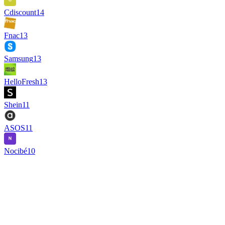
Cdiscount
14
Fnac
13
Samsung
13
HelloFresh
13
Shein
11
ASOS
11
Nocibé
10