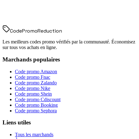
Code
Promo
Reduction
Les meilleurs codes promo vérifiés par la communauté. Économisez
sur tous vos achats en ligne.
Marchands populaires
Code promo
Amazon
Code promo
Fnac
Code promo
Zalando
Code promo
Nike
Code promo
Shein
Code promo
Cdiscount
Code promo
Booking
Code promo
Sephora
Liens utiles
Tous les marchands