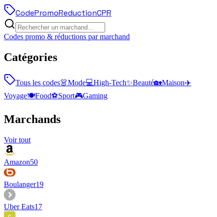
Code
Promo
Reduction
CPR
Codes promo & réductions par marchand
Catégories
Tous les codes
👗
Mode
💻
High-Tech
✨
Beauté
🏡
Maison
✈️
Voyage
🍽️
Food
⚽
Sport
🎮
Gaming
Marchands
Voir tout
Amazon
50
Boulanger
19
Uber Eats
17