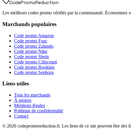
Code
Promo
Reduction
Les meilleurs codes promo vérifiés par la communauté. Économisez sur
Marchands populaires
Code promo
Amazon
Code promo
Fnac
Code promo
Zalando
Code promo
Nike
Code promo
Shein
Code promo
Cdiscount
Code promo
Booking
Code promo
Sephora
Liens utiles
Tous les marchands
À propos
Mentions légales
Politique de confidentialité
Contact
©
2026
codepromoreduction.fr. Les liens de ce site peuvent être des lie