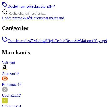
Code
Promo
Reduction
CPR
Codes promo & réductions par marchand
Catégories
Tous les codes
👗
Mode
💻
High-Tech
✨
Beauté
🏡
Maison
✈️
Voyage
Marchands
Voir tout
Amazon
50
Boulanger
19
Uber Eats
17
Cdiscount
14