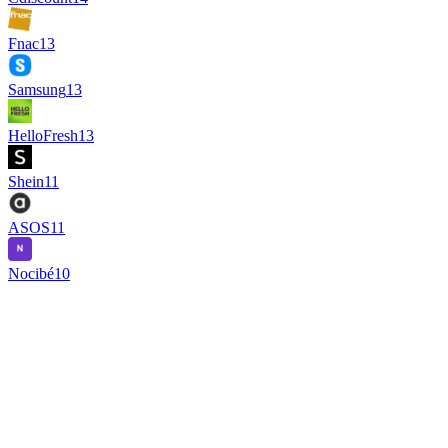
Fnac
13
Samsung
13
HelloFresh
13
Shein
11
ASOS
11
Nocibé
10