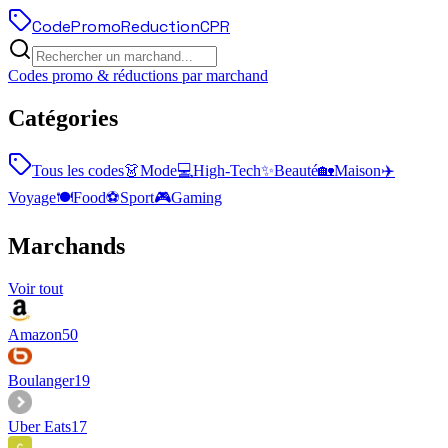
Code
Promo
Reduction
CPR
Codes promo & réductions par marchand
Catégories
Tous les codes
👗
Mode
💻
High-Tech
✨
Beauté
🏡
Maison
✈️
Voyage
🍽️
Food
⚽
Sport
🎮
Gaming
Marchands
Voir tout
Amazon
50
Boulanger
19
Uber Eats
17