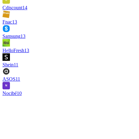
Cdiscount
14
Fnac
13
Samsung
13
HelloFresh
13
Shein
11
ASOS
11
Nocibé
10