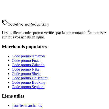
Code
Promo
Reduction
Les meilleurs codes promo vérifiés par la communauté. Économisez
sur tous vos achats en ligne.
Marchands populaires
Code promo
Amazon
Code promo
Fnac
Code promo
Zalando
Code promo
Nike
Code promo
Shein
Code promo
Cdiscount
Code promo
Booking
Code promo
Sephora
Liens utiles
Tous les marchands