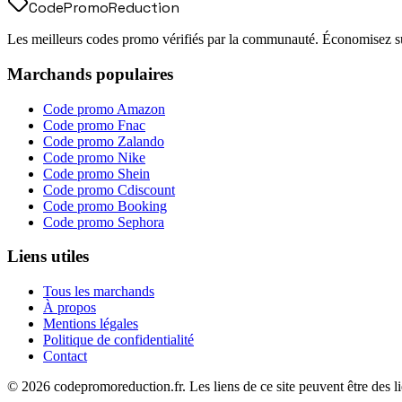
Code
Promo
Reduction
Les meilleurs codes promo vérifiés par la communauté. Économisez sur
Marchands populaires
Code promo
Amazon
Code promo
Fnac
Code promo
Zalando
Code promo
Nike
Code promo
Shein
Code promo
Cdiscount
Code promo
Booking
Code promo
Sephora
Liens utiles
Tous les marchands
À propos
Mentions légales
Politique de confidentialité
Contact
©
2026
codepromoreduction.fr. Les liens de ce site peuvent être des lie