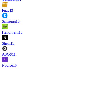
Fnac
13
Samsung
13
HelloFresh
13
Shein
11
ASOS
11
Nocibé
10