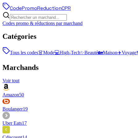
Code
Promo
Reduction
CPR
Codes promo & réductions par marchand
Catégories
Tous les codes
👗
Mode
💻
High-Tech
✨
Beauté
🏡
Maison
✈️
Voyage
Marchands
Voir tout
Amazon
50
Boulanger
19
Uber Eats
17
Cdiscount
14