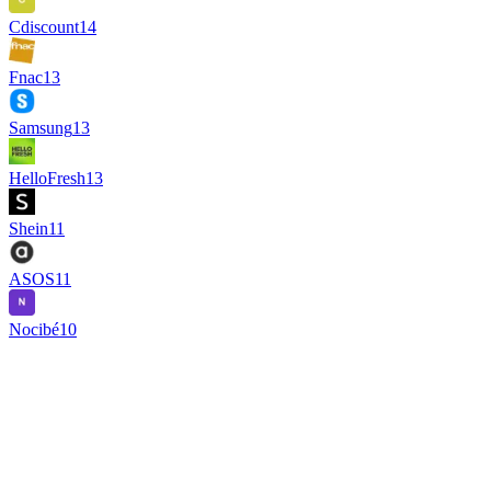
Cdiscount
14
Fnac
13
Samsung
13
HelloFresh
13
Shein
11
ASOS
11
Nocibé
10