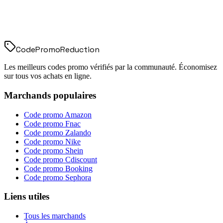
Code
Promo
Reduction
Les meilleurs codes promo vérifiés par la communauté. Économisez
sur tous vos achats en ligne.
Marchands populaires
Code promo
Amazon
Code promo
Fnac
Code promo
Zalando
Code promo
Nike
Code promo
Shein
Code promo
Cdiscount
Code promo
Booking
Code promo
Sephora
Liens utiles
Tous les marchands