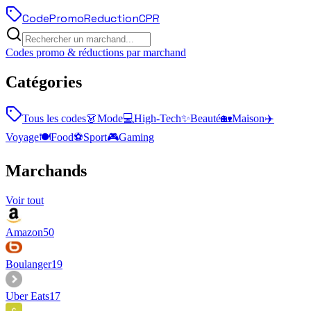
Code
Promo
Reduction
CPR
Codes promo & réductions par marchand
Catégories
Tous les codes
👗
Mode
💻
High-Tech
✨
Beauté
🏡
Maison
✈️
Voyage
🍽️
Food
⚽
Sport
🎮
Gaming
Marchands
Voir tout
Amazon
50
Boulanger
19
Uber Eats
17