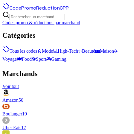
Code
Promo
Reduction
CPR
Codes promo & réductions par marchand
Catégories
Tous les codes
👗
Mode
💻
High-Tech
✨
Beauté
🏡
Maison
✈️
Voyage
🍽️
Food
⚽
Sport
🎮
Gaming
Marchands
Voir tout
Amazon
50
Boulanger
19
Uber Eats
17