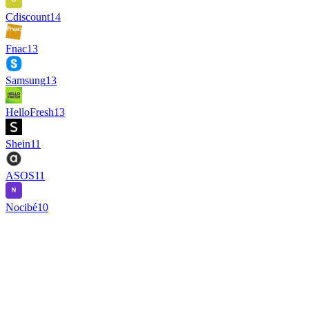
Cdiscount
14
Fnac
13
Samsung
13
HelloFresh
13
Shein
11
ASOS
11
Nocibé
10