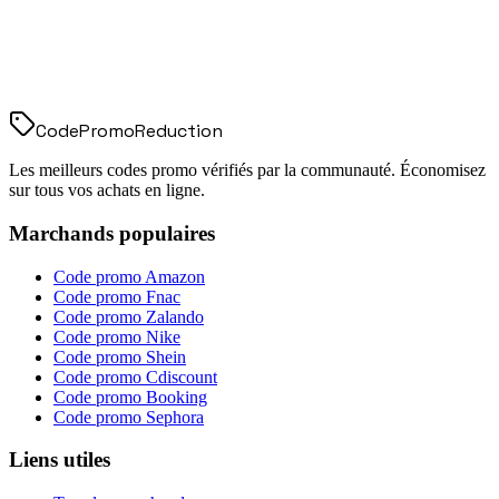
Code
Promo
Reduction
Les meilleurs codes promo vérifiés par la communauté. Économisez
sur tous vos achats en ligne.
Marchands populaires
Code promo
Amazon
Code promo
Fnac
Code promo
Zalando
Code promo
Nike
Code promo
Shein
Code promo
Cdiscount
Code promo
Booking
Code promo
Sephora
Liens utiles