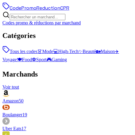
Code
Promo
Reduction
CPR
Codes promo & réductions par marchand
Catégories
Tous les codes
👗
Mode
💻
High-Tech
✨
Beauté
🏡
Maison
✈️
Voyage
🍽️
Food
⚽
Sport
🎮
Gaming
Marchands
Voir tout
Amazon
50
Boulanger
19
Uber Eats
17