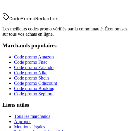
Code
Promo
Reduction
Les meilleurs codes promo vérifiés par la communauté. Économisez
sur tous vos achats en ligne.
Marchands populaires
Code promo
Amazon
Code promo
Fnac
Code promo
Zalando
Code promo
Nike
Code promo
Shein
Code promo
Cdiscount
Code promo
Booking
Code promo
Sephora
Liens utiles
Tous les marchands
À propos
Mentions légales