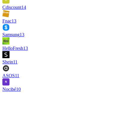
Cdiscount
14
Fnac
13
Samsung
13
HelloFresh
13
Shein
11
ASOS
11
Nocibé
10