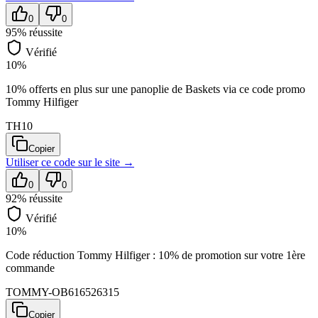
0
0
95
% réussite
Vérifié
10%
10% offerts en plus sur une panoplie de Baskets via ce code promo
Tommy Hilfiger
TH10
Copier
Utiliser ce code sur
le site
→
0
0
92
% réussite
Vérifié
10%
Code réduction Tommy Hilfiger : 10% de promotion sur votre 1ère
commande
TOMMY-OB616526315
Copier