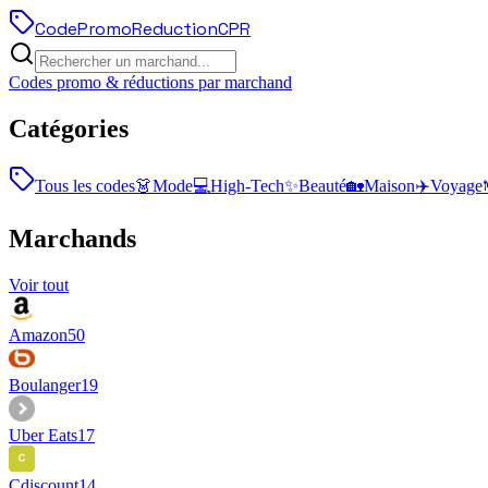
Code
Promo
Reduction
CPR
Codes promo & réductions par marchand
Catégories
Tous les codes
👗
Mode
💻
High-Tech
✨
Beauté
🏡
Maison
✈️
Voyage
Marchands
Voir tout
Amazon
50
Boulanger
19
Uber Eats
17
Cdiscount
14