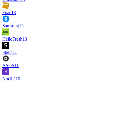
Fnac
13
Samsung
13
HelloFresh
13
Shein
11
ASOS
11
Nocibé
10