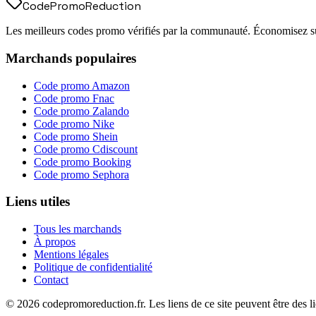
Code
Promo
Reduction
Les meilleurs codes promo vérifiés par la communauté. Économisez sur
Marchands populaires
Code promo
Amazon
Code promo
Fnac
Code promo
Zalando
Code promo
Nike
Code promo
Shein
Code promo
Cdiscount
Code promo
Booking
Code promo
Sephora
Liens utiles
Tous les marchands
À propos
Mentions légales
Politique de confidentialité
Contact
©
2026
codepromoreduction.fr. Les liens de ce site peuvent être des lie